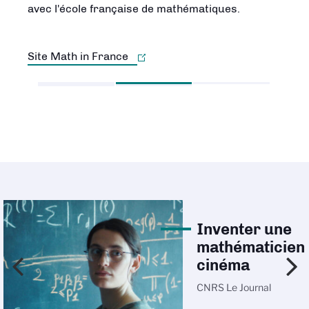
avec l'école française de mathématiques.
concrètes de notre vie courante.
Site Math in France
Découvrir la carte
Inventer une
mathématicien
cinéma
CNRS Le Journal