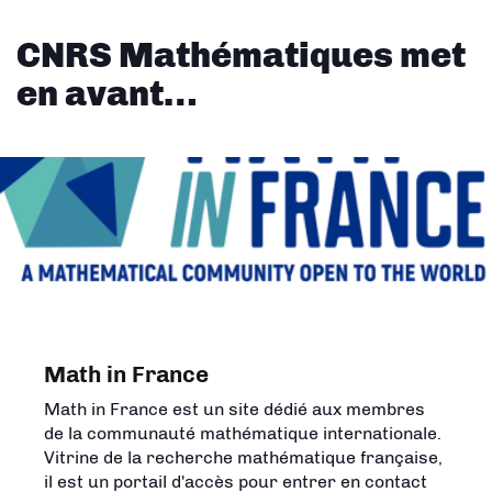
CNRS Mathématiques met
en avant…
Math in France
L'Univers des mathématiques
Math in France est un site dédié aux membres
Créée en 2023 par l'Insmi, cette carte met en
de la communauté mathématique internationale.
image les domaines de la recherche en
Vitrine de la recherche mathématique française,
mathématiques et montre que les
il est un portail d'accès pour entrer en contact
mathématiques répondent à des questions