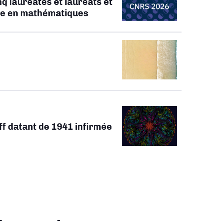
q lauréates et lauréats et
ate en mathématiques
ff datant de 1941 infirmée