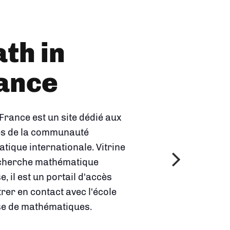
Univers
s
thématiques
 2023 par l'Insmi, cette
et en image les domaines de
erche en mathématiques et
que les mathématiques
nt à des questions
s de notre vie courante.