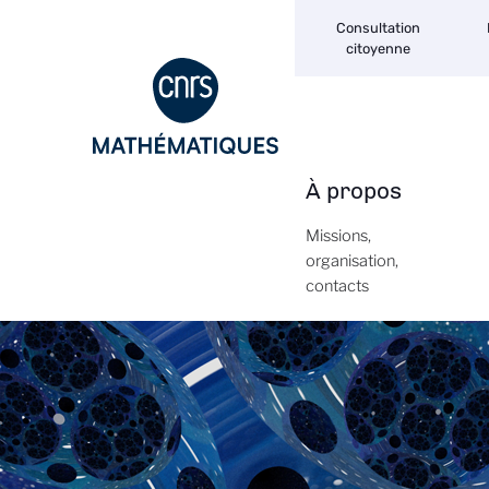
Navigation
Aller
Consultation
secondaire
au
citoyenne
contenu
principal
À propos
Navigation
principale
Missions,
organisation,
contacts