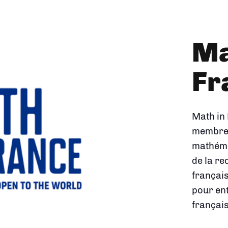
L'
de
ma
Créée en
carte m
la rech
montre 
réponde
concrète