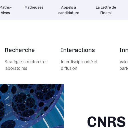
Maths-
Matheuses
Appels à
La Lettre de
Vives
candidature
l'Insmi
Recherche
Interactions
In
Stratégie, structures et
Interdisciplinarité et
Valo
laboratoires
diffusion
part
CNRS