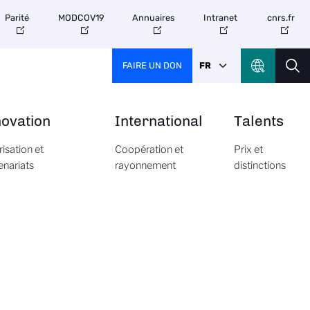
Parité
MODCOV19
Annuaires
Intranet
cnrs.fr
FAIRE UN DON
FR
novation
International
Talents
risation et
Coopération et
Prix et
enariats
rayonnement
distinctions