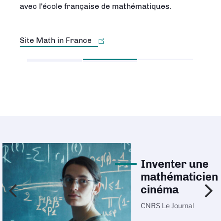
avec l'école française de mathématiques.
concrètes de notre vie courante.
Site Math in France
Découvrir la carte
Inventer une
mathématicien
cinéma
CNRS Le Journal