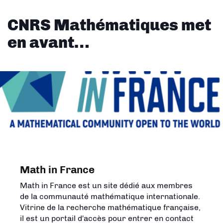
CNRS Mathématiques met
en avant…
Math in France
L'Univers des mathématiques
Math in France est un site dédié aux membres
Créée en 2023 par l'Insmi, cette carte met en
de la communauté mathématique internationale.
image les domaines de la recherche en
Vitrine de la recherche mathématique française,
mathématiques et montre que les
il est un portail d'accès pour entrer en contact
mathématiques répondent à des questions