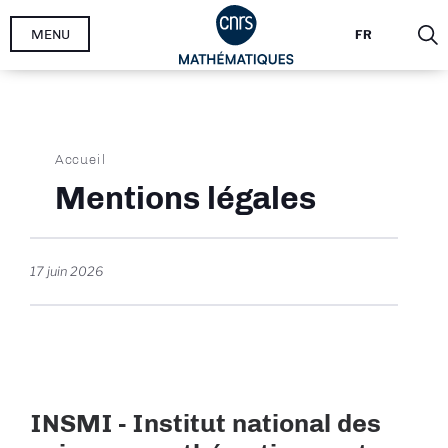
Aller
MENU
FR
au
contenu
principal
Fil
Accueil
d'Ariane
Mentions légales
17 juin 2026
INSMI - Institut national des