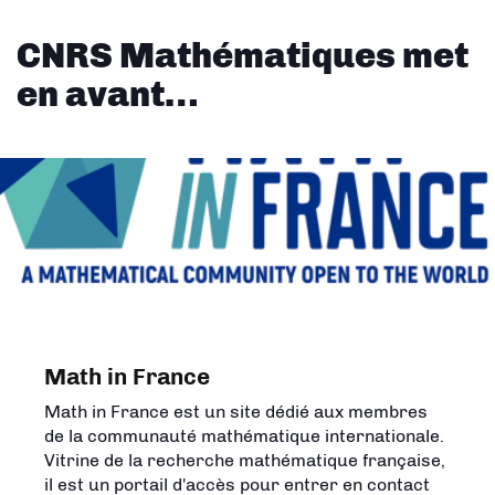
CNRS Mathématiques met
en avant…
Math in France
L'Univers des mathématiques
Math in France est un site dédié aux membres
Créée en 2023 par l'Insmi, cette carte met en
de la communauté mathématique internationale.
image les domaines de la recherche en
Vitrine de la recherche mathématique française,
mathématiques et montre que les
il est un portail d'accès pour entrer en contact
mathématiques répondent à des questions