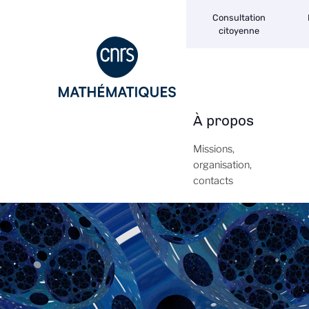
Navigation
Aller
Consultation
secondaire
au
citoyenne
contenu
principal
À propos
Navigation
principale
Missions,
organisation,
contacts