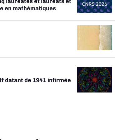
q lauréates et lauréats et
ate en mathématiques
ff datant de 1941 infirmée