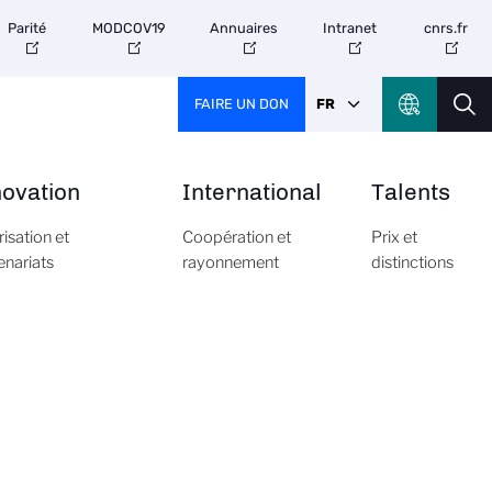
Parité
MODCOV19
Annuaires
Intranet
cnrs.fr
FAIRE UN DON
FR
novation
International
Talents
risation et
Coopération et
Prix et
enariats
rayonnement
distinctions