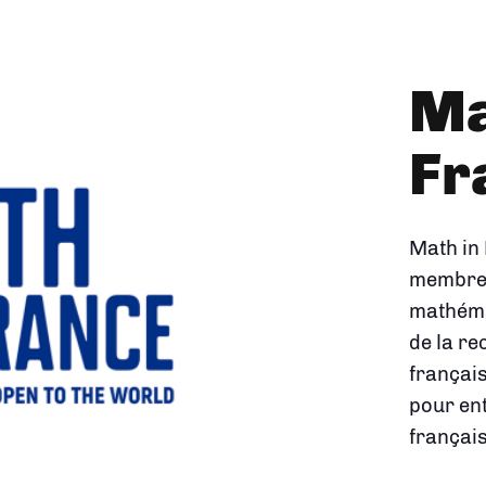
L'
de
ma
Créée en
carte m
la rech
montre 
réponde
concrète