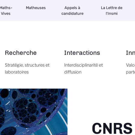
Maths-
Matheuses
Appels à
La Lettre de
Vives
candidature
l'Insmi
Recherche
Interactions
In
Stratégie, structures et
Interdisciplinarité et
Valo
laboratoires
diffusion
part
CNRS