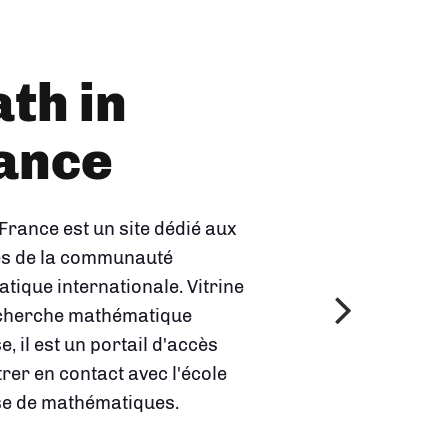
Univers
s
thématiques
 2023 par l'Insmi, cette
et en image les domaines de
erche en mathématiques et
que les mathématiques
nt à des questions
s de notre vie courante.