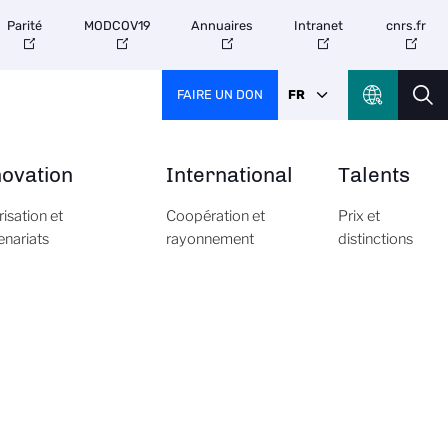
Parité
MODCOV19
Annuaires
Intranet
cnrs.fr
FAIRE UN DON
FR
novation
International
Talents
risation et
Coopération et
Prix et
enariats
rayonnement
distinctions