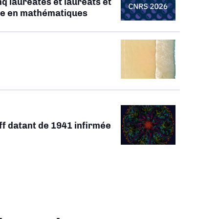
q lauréates et lauréats et
ate en mathématiques
ff datant de 1941 infirmée