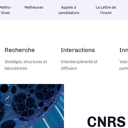
Maths-
Matheuses
Appels à
La Lettre de
Vives
candidature
l'Insmi
Recherche
Interactions
In
Stratégie, structures et
Interdisciplinarité et
Valo
laboratoires
diffusion
part
CNRS