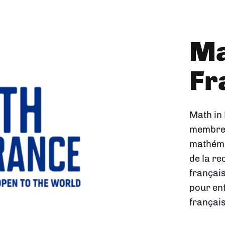
L'
de
ma
Créée en
carte m
la rech
montre 
réponde
concrète