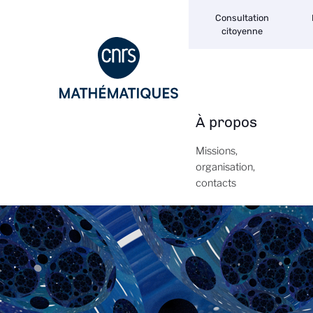
Navigation
Aller
Consultation
secondaire
au
citoyenne
contenu
principal
À propos
Navigation
principale
Missions,
organisation,
contacts