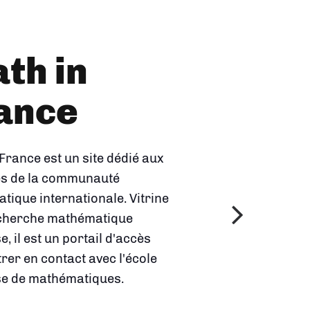
Univers
s
thématiques
 2023 par l'Insmi, cette
et en image les domaines de
erche en mathématiques et
que les mathématiques
nt à des questions
s de notre vie courante.