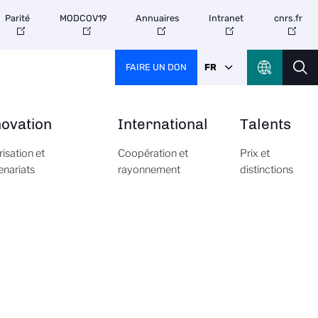
Parité
MODCOV19
Annuaires
Intranet
cnrs.fr
FAIRE UN DON
FR
novation
International
Talents
risation et
Coopération et
Prix et
enariats
rayonnement
distinctions