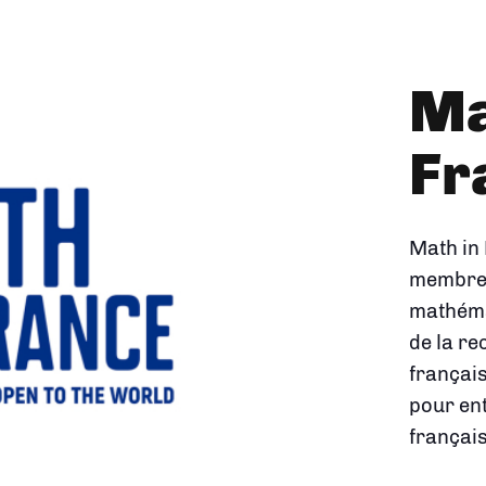
L'
de
ma
Créée en
carte m
la rech
montre 
réponde
concrète