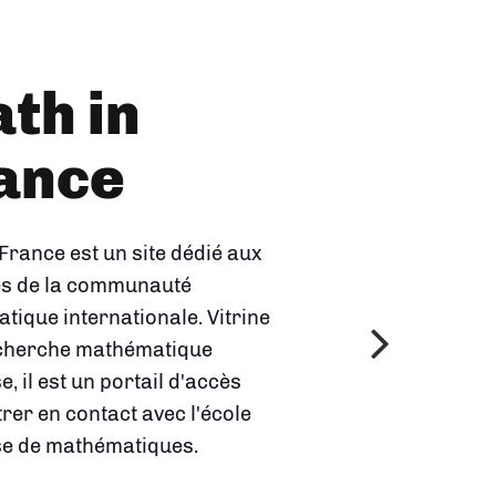
Univers
s
thématiques
 2023 par l'Insmi, cette
et en image les domaines de
erche en mathématiques et
que les mathématiques
nt à des questions
s de notre vie courante.