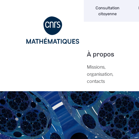
Navigation
Aller
Consultation
secondaire
au
citoyenne
contenu
principal
À propos
Navigation
principale
Missions,
organisation,
contacts