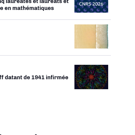
q lauréates et lauréats et
ate en mathématiques
ff datant de 1941 infirmée