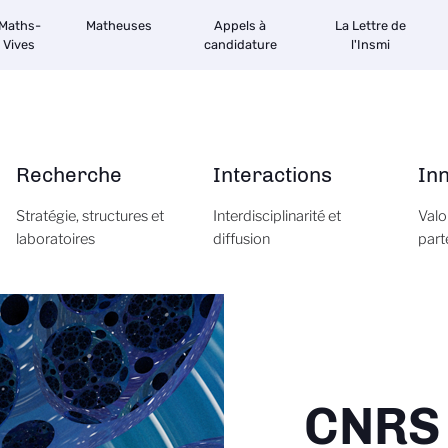
Maths-
Matheuses
Appels à
La Lettre de
Vives
candidature
l'Insmi
Recherche
Interactions
In
Stratégie, structures et
Interdisciplinarité et
Valo
laboratoires
diffusion
part
CNRS