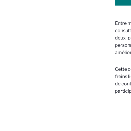
Entre m
consult
deux p
personn
amélior
Cette c
freins 
de cont
partici