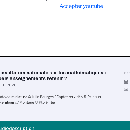
Accepter youtube
onsultation nationale sur les mathématiques :
Pa
uels enseignements retenir ?
.01.2026
oto de miniature © Julie Bourges / Captation vidéo © Palais du
xembourg / Montage © Ptolémée
udiodescription