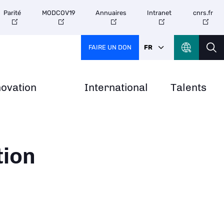
Parité
MODCOV19
Annuaires
Intranet
cnrs.fr
FAIRE UN DON
FR
novation
International
Talents
tion