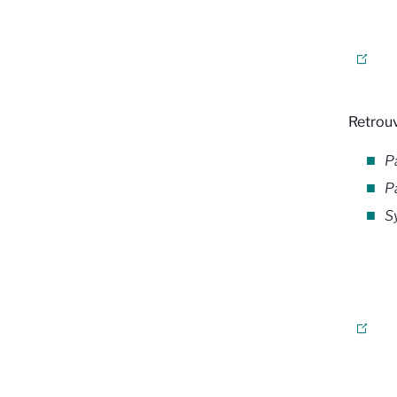
Retrouv
P
P
S