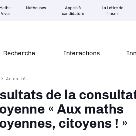
Maths-
Matheuses
Appels à
La Lettre de
Vives
candidature
l'Insmi
Recherche
Interactions
In
Actualités
ane
sultats de la consulta
toyenne « Aux maths
toyennes, citoyens ! »