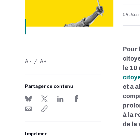
08 déce
Pour 
citoy
A
A
-
+
le 10
citoye
et a a
Partager ce contenu
compr
prol
à la 
de la 
Imprimer