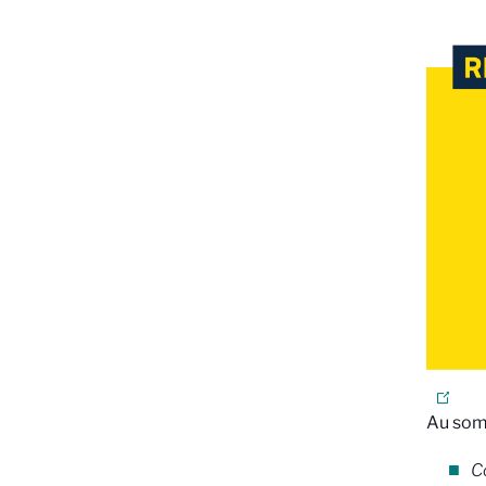
Au som
C