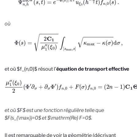
où
Φ
(
s
)
=
2
C
1
μ
1
″
(
ξ
0
)
∫
[
s
max
,
s
]
κ
max
−
κ
(
σ
)
d
σ
,
et où $f_{n,0}$ résout l'
équation de transport effective
μ
1
″
(
ξ
0
(
2
)
2
n
(
−
Φ
1
′
)
∂
C
σ
1
+
Θ
∂
0
σ
1
Φ
4
′
)
3
f
n
k
,
2
0
2
+
f
F
n
(
,
σ
0
)
,
f
n
,
0
=
et où $F$ est une fonction régulière telle que
$F(s_{\max})=0$ et
$\mathrm{Re} F=0$.
Il est remarquable de voir la géométrie (décrivant