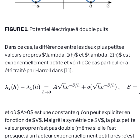
FIGURE 1.
Potentiel électrique à double puits
Dans ce cas, la différence entre les deux plus petites
valeurs propres $\lambda_1(h)$ et $\lambda_2(h)$ est
exponentiellement petite et vérifie
Ce cas particulier a
été traité par Harrell dans [11].
−
λ
1
(
h
)
=
h
→
0
A
h
e
−
S
/
h
λ
+
2
o
(
(
h
h
)
e
−
S
/
h
)
,
S
=
∫
−
a
a
V
(
x
)
d
x
,
et où $A>0$ est une constante qu'on peut expliciter en
fonction de $V$. Malgré la symétrie de $V$, la plus petite
valeur propre n'est pas double (même si elle l'est
presque, à un facteur exponentiellement petit près : c'est