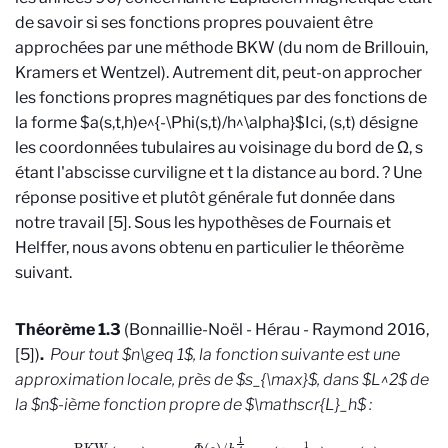
de savoir si ses fonctions propres pouvaient être
approchées par une méthode BKW (du nom de Brillouin,
Kramers et Wentzel). Autrement dit, peut-on approcher
les fonctions propres magnétiques par des fonctions de
la forme $a(s,t,h)e^{-\Phi(s,t)/h^\alpha}$
Ici, (s,t) désigne
les coordonnées tubulaires au voisinage du bord de Ω, s
étant l'abscisse curviligne et t la distance au bord.
? Une
réponse positive et plutôt générale fut donnée dans
notre travail [5]. Sous les hypothèses de Fournais et
Helffer, nous avons obtenu en particulier le théorème
suivant.
Théorème 1.3
(Bonnaillie-Noël - Hérau - Raymond 2016,
[5])
.
Pour tout $n\geq 1$, la fonction suivante est une
approximation locale, près de $s_{\max}$, dans $L^2$ de
la $n$-ième fonction propre de $\mathscr{L}_h$ :
Ψ
n
,
h
BKW
(
s
,
t
)
=
e
−
Φ
(
s
)
/
h
1
4
u
ξ
0
(
h
−
1
2
t
)
f
n
,
0
(
s
)
.