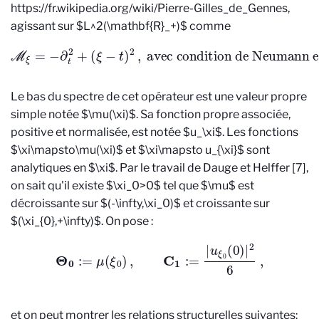
https://fr.wikipedia.org/wiki/Pierre-Gilles_de_Gennes
,
agissant sur $L^2(\mathbf{R}_+)$ comme
M
ξ
=
−
∂
t
2
+
(
ξ
−
t
)
2
,
avec condition de Neumann en
t
=
0
.
Le bas du spectre de cet opérateur est une valeur propre
simple notée $\mu(\xi)$. Sa fonction propre associée,
positive et normalisée, est notée $u_\xi$. Les fonctions
$\xi\mapsto\mu(\xi)$ et $\xi\mapsto u_{\xi}$ sont
analytiques en $\xi$. Par le travail de Dauge et Helffer [7],
on sait qu'il existe $\xi_0>0$ tel que $\mu$ est
décroissante sur $(-\infty,\xi_0)$ et croissante sur
$(\xi_{0},+\infty)$. On pose :
Θ
0
:=
μ
(
ξ
0
)
,
C
1
:=
|
u
ξ
0
(
0
)
|
2
6
,
et on peut montrer les relations structurelles suivantes: