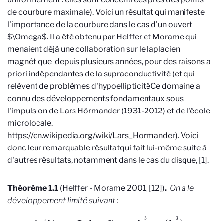
de courbure maximale). Voici un résultat qui manifeste
l'importance de la courbure dans le cas d'un ouvert
$\Omega$. Il a été obtenu par Helffer et Morame qui
menaient déjà une collaboration sur le laplacien
magnétique depuis plusieurs années, pour des raisons a
priori indépendantes de la supraconductivité (et qui
relèvent de problèmes d'hypoellipticité
Ce domaine a
connu des développements fondamentaux sous
l'impulsion de Lars Hörmander (1931-2012) et de l'école
microlocale.
https://en.wikipedia.org/wiki/Lars_Hormander
). Voici
donc leur remarquable résultat
qui fait lui-même suite à
d'autres résultats, notamment dans le cas du disque, [1]
.
Théorème 1.1
(Helffer - Morame 2001, [12])
.
On a le
développement limité suivant :
λ
1
(
h
)
=
h
→
0
Θ
0
h
−
C
1
κ
max
h
3
2
+
o
(
h
3
2
)
,