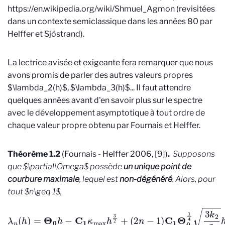
https://en.wikipedia.org/wiki/Shmuel_Agmon
(revisitées
dans un contexte semiclassique dans les années 80 par
Helffer et Sjöstrand).
La lectrice avisée et exigeante fera remarquer que nous
avons promis de parler des autres valeurs propres
$\lambda_2(h)$, $\lambda_3(h)$... Il faut attendre
quelques années avant d'en savoir plus sur le spectre
avec le développement asymptotique à tout ordre de
chaque valeur propre obtenu par Fournais et Helffer.
Théorème 1.2
(Fournais - Helffer 2006, [9])
.
Supposons
que $\partial\Omega$ possède
un unique point de
courbure maximale
, lequel est
non-dégénéré
. Alors, pour
tout
$n\geq 1$,
(
2
n
−
λ
1
n
)
(
C
h
)
1
=
Θ
Θ
0
0
1
h
4
−
3
C
k
1
2
κ
2
max
h
7
4
h
+
3
o
2
(
h
+
7
4
)
,