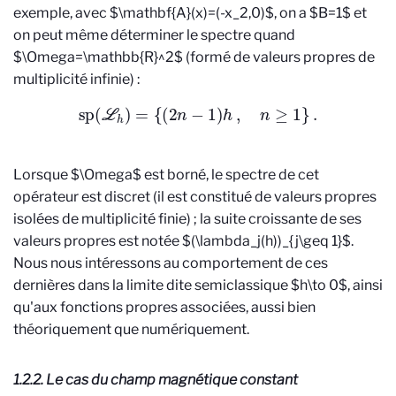
exemple, avec $\mathbf{A}(x)=(-x_2,0)$, on a $B=1$ et
on peut même déterminer le spectre
quand
$\Omega=\mathbb{R}^2$
(formé de valeurs propres de
multiplicité infinie) :
sp
(
L
h
)
=
{
(
2
n
−
1
)
h
,
n
≥
1
}
.
Lorsque $\Omega$ est borné, le spectre de cet
opérateur est discret (il est constitué de valeurs propres
isolées de multiplicité finie) ; la suite croissante de ses
valeurs propres est notée $(\lambda_j(h))_{j\geq 1}$.
Nous nous intéressons au comportement de ces
dernières dans la limite dite semiclassique $h\to 0$, ainsi
qu'aux fonctions propres associées, aussi bien
théoriquement que numériquement.
1.2.2. Le cas du champ magnétique constant