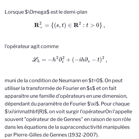
Lorsque $\Omega$ est le demi-plan
R
+
2
=
{
(
s
,
t
)
∈
R
2
:
t
>
0
}
,
l'opérateur agit comme
L
h
=
−
h
2
∂
t
2
+
(
−
i
h
∂
s
−
t
)
2
,
muni de la condition de Neumann en $t=0$. On peut
utiliser la transformée de Fourier en $s$ et on fait
apparaître une famille d'opérateurs en une dimension,
dépendant du paramètre de Fourier $\xi$. Pour chaque
$\xi\in\mathbf{R}$, on voit surgir l'opérateur
On l'appelle
souvent "opérateur de de Gennes" en raison de son rôle
dans les équations de la supraconductivité manipulées
par Pierre-Gilles de Gennes (1932-2007).