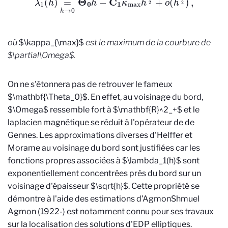
où
$\kappa_{\max}$
est le maximum de la courbure de
$\partial\Omega$.
On ne s'étonnera pas de retrouver le fameux
$\mathbf{\Theta_0}$. En effet, au voisinage du bord,
$\Omega$ ressemble fort à $\mathbf{R}^2_+$ et le
laplacien magnétique se réduit à l'opérateur de de
Gennes. Les approximations diverses d'Helffer et
Morame au voisinage du bord sont justifiées car les
fonctions propres associées à $\lambda_1(h)$ sont
exponentiellement concentrées près du bord sur un
voisinage d'épaisseur $\sqrt{h}$. Cette propriété se
démontre à l'aide des estimations d'Agmon
Shmuel
Agmon (1922-) est notamment connu pour ses travaux
sur la localisation des solutions d'EDP elliptiques.