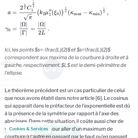
Ici, les points $s=-\frac{L}{2}$ et $s=\frac{L}{2}$
correspondent aux maxima de la courbure à droite et à
Gestion des cookies
gauche, respectivement. $L$ est le demi-périmètre de
l'ellipse.
La politique de gestion des cookies du
CNRS est élaborée en adéquation avec sa
mission de recherche scientifique. Ce
Le théorème précédent est un cas particulier de celui
site vous donne l’information sur les cookies qu’il utilise et le
contrôle de ceux non nécessaires à son fonctionnement et son
que nous avons établi dans notre article [6]. Le cosinus
amélioration.
qui apparaît dans le préfacteur de l'exponentielle est dû
Lire la politique de confidentialité
à la présence de la symétrie par rapport à l'axe des
abscisses. Dans cette situation, il coûte aussi cher de
Consentements certifiés par
voyager sur le bord pour aller d'un maximum de
Cookies & Services
Non merci
Je choisis
OK pour moi
courbure à l'autre en passant par le haut qu'en passant