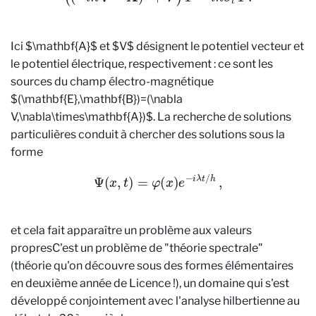
Ici $\mathbf{A}$ et $V$ désignent le potentiel vecteur et
le potentiel électrique, respectivement : ce sont les
sources du champ électro-magnétique
$(\mathbf{E},\mathbf{B})=(\nabla
V,\nabla\times\mathbf{A})$. La recherche de solutions
particulières conduit à chercher des solutions sous la
forme
Ψ
(
x
,
t
)
=
φ
(
x
)
e
−
i
λ
t
/
h
,
et cela fait apparaître un problème aux valeurs
propres
C'est un problème de "théorie spectrale"
(théorie qu'on découvre sous des formes élémentaires
en deuxième année de Licence !), un domaine qui s'est
développé conjointement avec l'analyse hilbertienne au