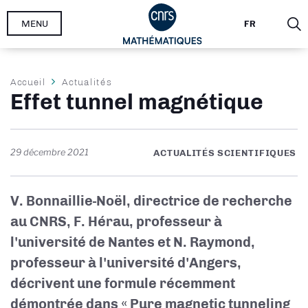
Aller
MENU
FR
au
contenu
principal
Fil
Accueil
Actualités
Effet tunnel magnétique
d'Ariane
29 décembre 2021
ACTUALITÉS SCIENTIFIQUES
V. Bonnaillie-Noël, directrice de recherche
au CNRS, F. Hérau, professeur à
l'université de Nantes et N. Raymond,
professeur à l'université d'Angers,
décrivent une formule récemment
démontrée dans « Pure magnetic tunneling