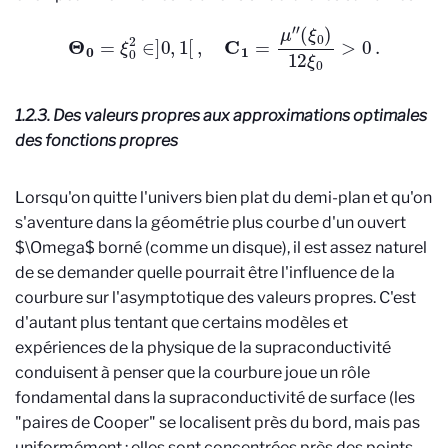
Θ
0
=
ξ
0
2
∈
]
0
,
1
[
,
C
1
=
μ
″
(
ξ
0
)
12
ξ
0
>
0
.
1.2.3. Des valeurs propres aux approximations optimales
des fonctions propres
Lorsqu'on quitte l'univers bien plat du demi-plan et qu'on
s'aventure dans la géométrie plus courbe d'un ouvert
$\Omega$ borné (comme un disque), il est assez naturel
de se demander quelle pourrait être l'influence de la
courbure sur l'asymptotique des valeurs propres. C'est
d'autant plus tentant que certains modèles et
expériences de la physique de la supraconductivité
conduisent à penser que la courbure joue un rôle
fondamental dans la supraconductivité de surface (les
"paires de Cooper" se localisent près du bord, mais pas
uniformément : elles sont concentrées près des points