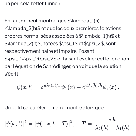
un peu cela l'effet tunnel).
En fait, on peut montrer que $\lambda_1(h)
<\lambda_2(h)$ et que les deux premières fonctions
propres normalisées associées à $\lambda_1(h)$ et
$\lambda_2(h)$, notées $\psi_1$ et $\psi_2$, sont
respectivement paire et impaire. Posant
$\psi_0=\psi_1+\psi_2$ et faisant évoluer cette fonction
par l'équation de Schrödinger, on voit que la solution
s'écrit
ψ
(
x
,
t
)
=
e
i
t
λ
1
(
h
)
/
h
ψ
1
(
x
)
+
e
i
t
λ
2
(
h
)
/
h
ψ
2
(
x
)
.
Un petit calcul élémentaire montre alors que
|
ψ
(
x
,
t
)
|
2
=
|
ψ
(
−
x
,
t
+
T
)
|
2
,
T
=
π
h
λ
2
(
h
)
−
λ
1
(
h
)
.