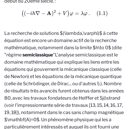
début du 20ème siècle.
:
(
(
−
i
h
∇
−
A
)
2
+
V
)
φ
=
λ
φ
.
(
1.1
)
La recherche de solutions $(\lambda,\varphi)$ à cette
équation est encore un domaine actif de la recherche
mathématique, notamment dans la limite $h\to 0$ (dite
"régime
semiclassique
"
L'analyse semiclassique est le
domaine mathématique qui explique les liens entre les
équations qui gouvernent la mécanique classique (celle
de Newton) et les équations de la mécanique quantique
(celle de Schrödinger, de Dirac... ou d'autres !).
). Nombre
de résultats très avancés furent obtenus dans les années
80, avec les travaux fondateurs de Helffer et Sjöstrand
(voir l'impressionnante série de travaux [13, 15, 14, 16, 17,
19, 18]), notamment dans le cas sans champ magnétique
$\mathbf{A}=0$. Un phénomène physique qui les a
particulièrement intéressés et auquel ils ont fourni une