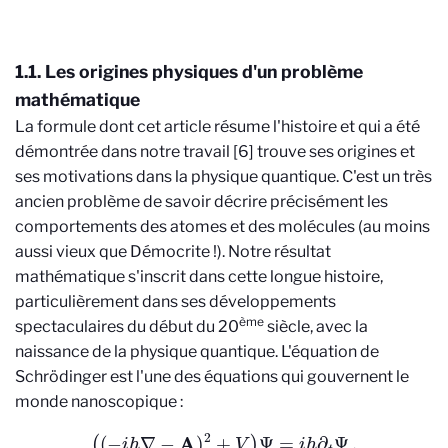
1.1. Les origines physiques d'un problème
mathématique
La formule dont cet article résume l'histoire et qui a été
démontrée dans notre travail [6] trouve ses origines et
ses motivations dans la physique quantique. C'est un très
ancien problème de savoir décrire précisément les
comportements des atomes et des molécules (au moins
aussi vieux que Démocrite !). Notre résultat
mathématique s'inscrit dans cette longue histoire,
particulièrement dans ses développements
ème
spectaculaires du début du 20
siècle, avec la
naissance de la physique quantique. L'équation de
Schrödinger est l'une des équations qui gouvernent le
monde nanoscopique :
(
(
−
i
h
∇
−
A
)
2
+
V
)
Ψ
=
i
h
∂
t
Ψ
.