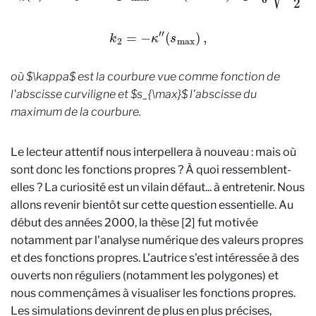
k
2
=
−
κ
″
(
s
max
)
,
où $\kappa$ est la courbure vue comme fonction de
l'abscisse curviligne et $s_{\max}$ l'abscisse du
maximum de la courbure.
Le lecteur attentif nous interpellera à nouveau : mais où
sont donc les fonctions propres ? À quoi ressemblent-
elles ? La curiosité est un vilain défaut... à entretenir. Nous
allons revenir bientôt sur cette question essentielle. Au
début des années 2000, la thèse [2] fut motivée
notamment par l'analyse numérique des valeurs propres
et des fonctions propres. L'autrice s'est intéressée à des
ouverts non réguliers (notamment les polygones) et
nous commençâmes à visualiser les fonctions propres.
Les simulations devinrent de plus en plus précises,