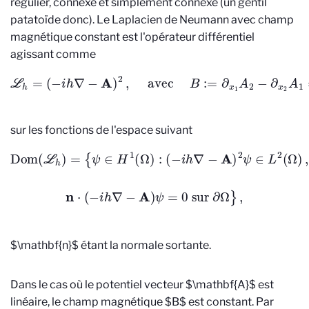
régulier, connexe et simplement connexe (un gentil
patatoïde donc). Le Laplacien de Neumann avec champ
magnétique constant est l'opérateur différentiel
agissant comme
L
h
=
(
−
i
h
∇
−
A
)
2
,
avec
B
:=
∂
x
1
A
2
−
∂
x
2
A
1
=
1
,
h
>
0
,
sur les fonctions de l'espace suivant
Dom
(
L
h
)
=
{
ψ
∈
H
1
(
Ω
)
:
(
−
i
h
∇
−
A
)
2
ψ
∈
L
2
(
Ω
)
,
n
⋅
(
−
i
h
∇
−
A
)
ψ
=
0
sur
∂
Ω
}
,
$\mathbf{n}$ étant la normale sortante.
Dans le cas où le potentiel vecteur $\mathbf{A}$ est
linéaire, le champ magnétique $B$ est constant. Par