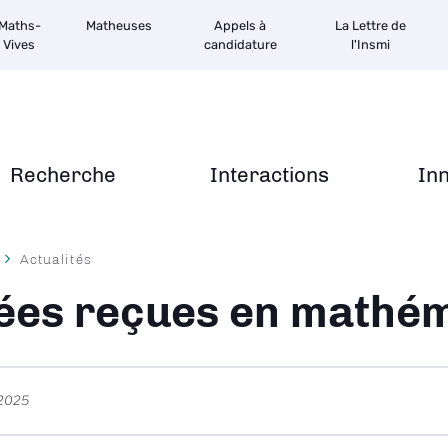
Maths-
Matheuses
Appels à
La Lettre de
Vives
candidature
l'Insmi
Recherche
Interactions
In
Actualités
ane
ées reçues en mathé
 2025