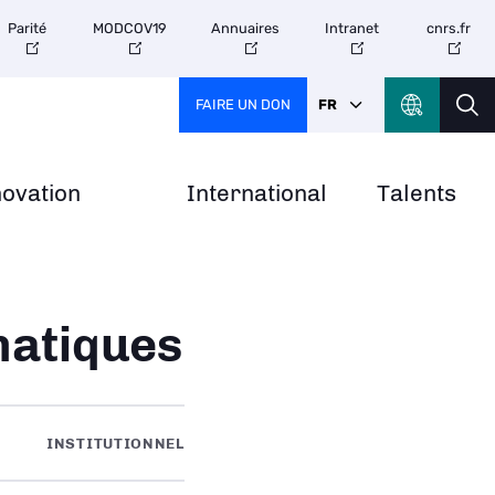
Parité
MODCOV19
Annuaires
Intranet
cnrs.fr
FAIRE UN DON
FR
novation
International
Talents
matiques
INSTITUTIONNEL