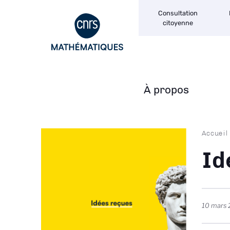
Navigation
Aller
Consultation
secondaire
au
citoyenne
contenu
principal
À propos
Navigation
principale
Fil
Accueil
d'Ari
Id
10 mars