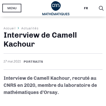
Aller
MENU
FR
au
contenu
principal
Fil
Accueil
Actualités
Interview de Camell
d'Ariane
Kachour
17 mai 2021
PORTRAITS
Interview de Camell Kachour, recruté au
CNRS en 2020, membre du laboratoire de
mathématiques d'Orsay.