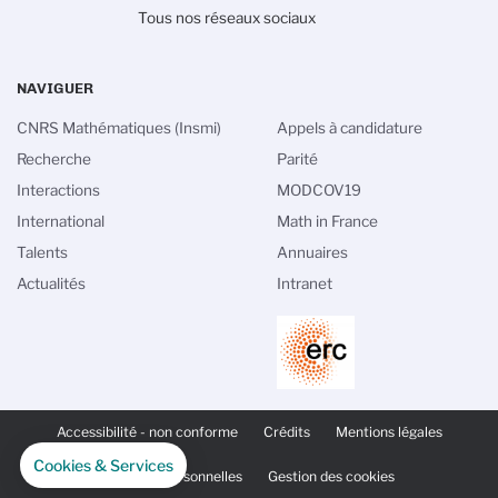
Tous nos réseaux sociaux
NAVIGUER
CNRS Mathématiques (Insmi)
Appels à candidature
Recherche
Parité
Interactions
MODCOV19
International
Math in France
Talents
Annuaires
Actualités
Intranet
PIED
DE
Accessibilité - non conforme
Crédits
Mentions légales
PAGE
SECONDAIRE
Cookies & Services
Données personnelles
Gestion des cookies