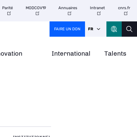
Parité
MODCOV19
Annuaires
Intranet
cnrs.fr
FAIRE UN DON
FR
novation
International
Talents