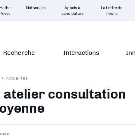
Maths-
Matheuses
Appels à
La Lettre de
Vives
candidature
l'Insmi
Recherche
Interactions
In
Actualités
ane
t atelier consultation
toyenne
 2025