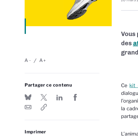
Vous 
des
a
grand
A
A
-
+
Partager ce contenu
Ce
kit
dialogu
l’organ
la cadr
partage
Imprimer
L’anima