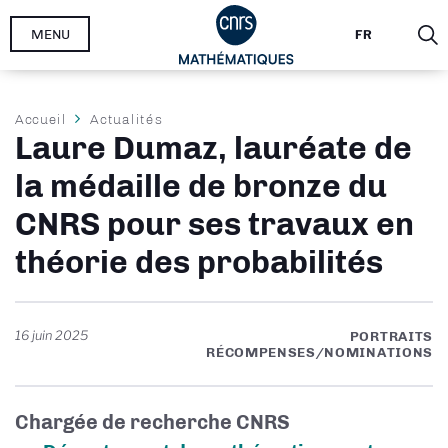
Aller
MENU
FR
au
contenu
principal
Fil
Accueil
Actualités
Laure Dumaz, lauréate de
d'Ariane
la médaille de bronze du
CNRS pour ses travaux en
théorie des probabilités
16 juin 2025
PORTRAITS
RÉCOMPENSES/NOMINATIONS
Chargée de recherche CNRS