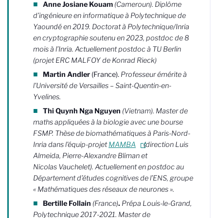
Anne Josiane Kouam
(Cameroun). Diplôme
d’ingénieure en informatique à Polytechnique de
Yaoundé en 2019. Doctorat à Polytechnique/Inria
en cryptographie soutenu en 2023, postdoc de 8
mois à l’Inria. Actuellement postdoc à TU Berlin
(projet ERC MALFOY de Konrad Rieck)
Martin Andler
(France).
Professeur émérite à
l'Université de Versailles – Saint-Quentin-en-
Yvelines.
Thi Quynh Nga Nguyen
(Vietnam). Master de
maths appliquées à la biologie avec une bourse
FSMP. Thèse de biomathématiques à Paris-Nord-
Inria dans l'équip-projet
MAMBA
(direction Luis
Almeida, Pierre-Alexandre Bliman et
Nicolas Vauchelet). Actuellement en postdoc au
Département d’études cognitives de l’ENS, groupe
« Mathématiques des réseaux de neurones ».
Bertille Follain
(France)
.
Prépa Louis-le-Grand,
Polytechnique 2017-2021. Master de