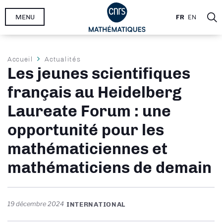
Aller
MENU
FR
EN
au
contenu
principal
Fil
Accueil
Actualités
Les jeunes scientifiques
d'Ariane
français au Heidelberg
Laureate Forum : une
opportunité pour les
mathématiciennes et
mathématiciens de demain
19 décembre 2024
INTERNATIONAL