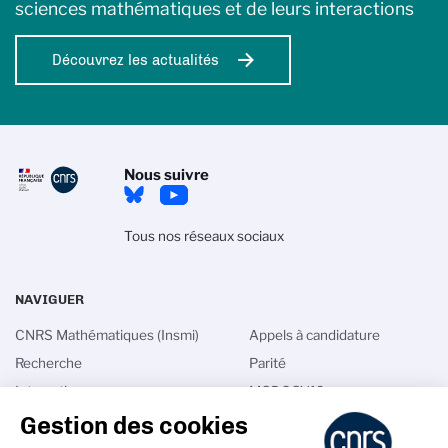
sciences mathématiques et de leurs interactions
Découvrez les actualités
Nous suivre
Tous nos réseaux sociaux
NAVIGUER
CNRS Mathématiques (Insmi)
Appels à candidature
Recherche
Parité
Interactions
MODCOV19
Gestion des cookies
International
Math in France
Talents
Annuaires