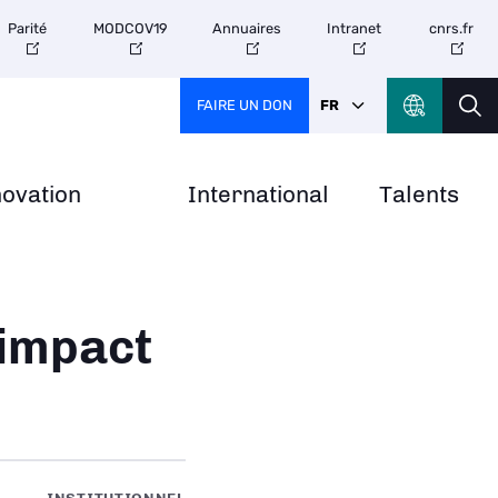
Parité
MODCOV19
Annuaires
Intranet
cnrs.fr
FAIRE UN DON
FR
novation
International
Talents
 impact