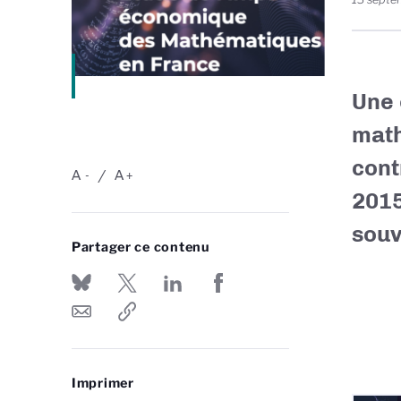
Une 
math
cont
A
A
-
+
2015
souv
Partager ce contenu
Imprimer