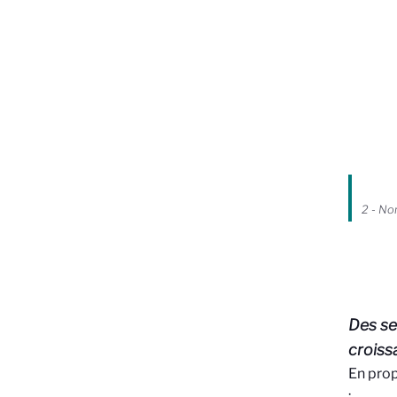
2 - No
Des se
croiss
En prop
: