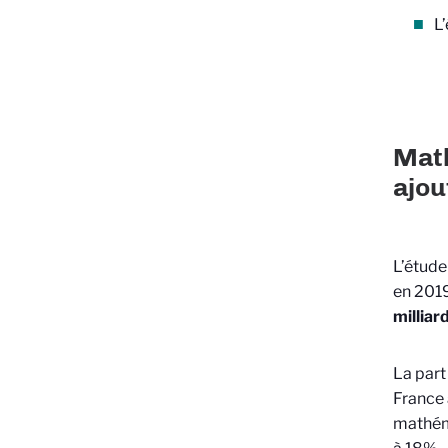
L
Math
ajou
L’étud
en 2019
milliar
La part
France 
mathéma