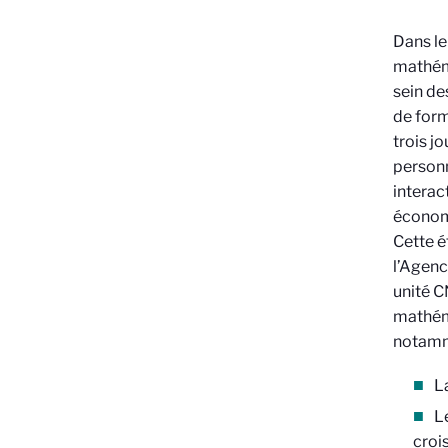
Dans le
mathéma
sein de
de form
trois j
personn
interac
économ
Cette é
l’Agenc
unité C
mathém
notamm
L
L
croi