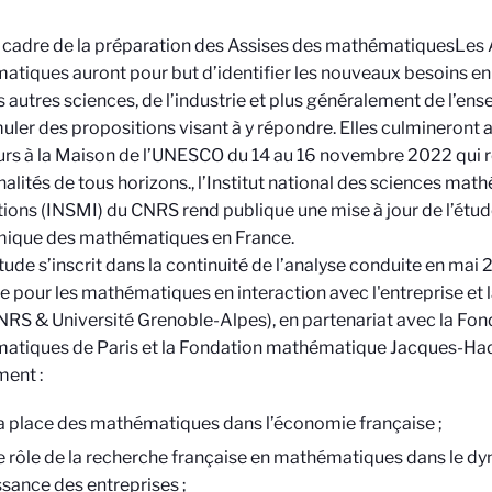
 cadre de la préparation des Assises des mathématiques
Les 
tiques auront pour but d’identifier les nouveaux besoins 
s autres sciences, de l’industrie et plus généralement de l’ens
uler des propositions visant à y répondre. Elles culmineront 
ours à la Maison de l’UNESCO du 14 au 16 novembre 2022 qui r
alités de tous horizons.
, l’Institut national des sciences mat
tions (INSMI) du CNRS rend publique une mise à jour de l’étud
ique des mathématiques en France.
tude s’inscrit dans la continuité de l’analyse conduite en mai
e pour les mathématiques en interaction avec l'entreprise et 
NRS & Université Grenoble-Alpes), en partenariat avec la Fon
atiques de Paris et la Fondation mathématique Jacques-Had
ent :
a place des mathématiques dans l’économie française ;
e rôle de la recherche française en mathématiques dans le dy
ssance des entreprises ;