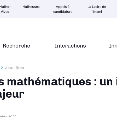
Maths-
Matheuses
Appels à
La Lettre de
Vives
candidature
l'Insmi
Recherche
Interactions
In
Actualités
ane
s mathématiques : un
jeur
embre 2022