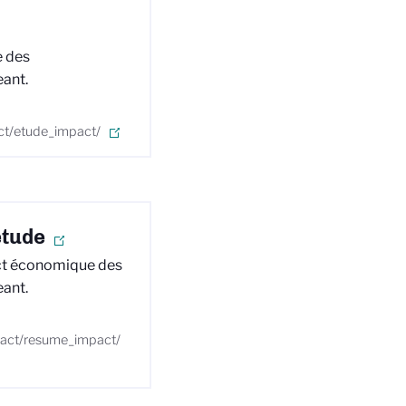
e des
eant.
act/etude_impact/
étude
ct économique des
eant.
mpact/resume_impact/