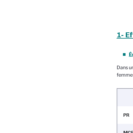
1- Ef
É
Dans un
femmes 
PR
MC