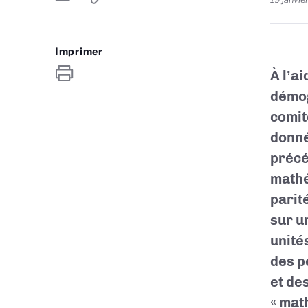
Imprimer
À l’a
démog
comit
donné
précé
mathé
parit
sur u
unité
des p
et de
« mat