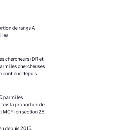
ortion de rangs A
 les
les chercheurs (DR et
armi les chercheuses
on continue depuis
5 parmi les
fois la proportion de
t MCF) en section 25.
peu depuis 2015.