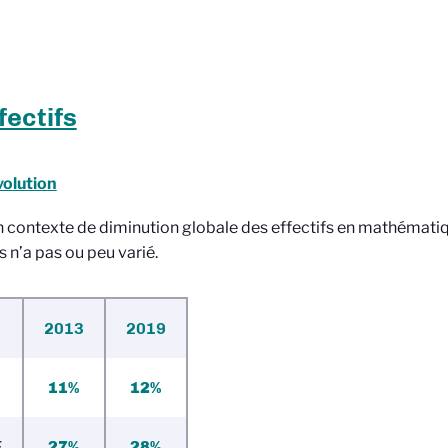
fectifs
volution
 contexte de diminution globale des effectifs en mathématiq
n’a pas ou peu varié.
201
3
2
019
11%
12%
F
27%
28%