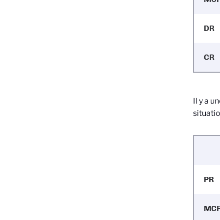
DR
CR
Il y a 
situati
PR
M
C