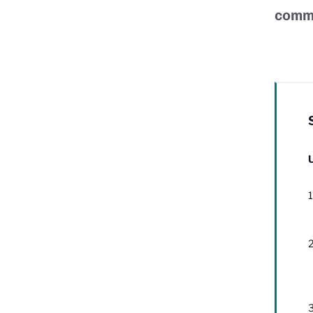
comm
U
1
2
3