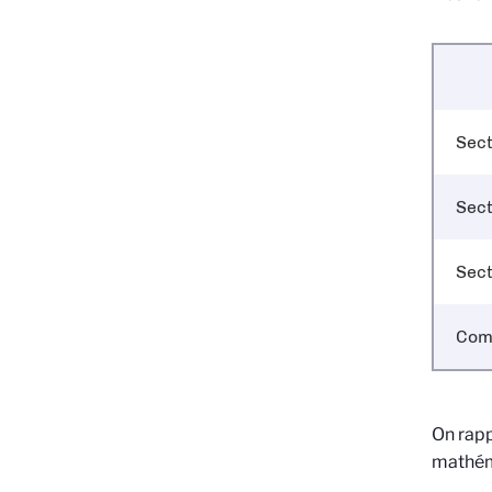
Sect
Sect
Sect
Com
On rapp
mathéma