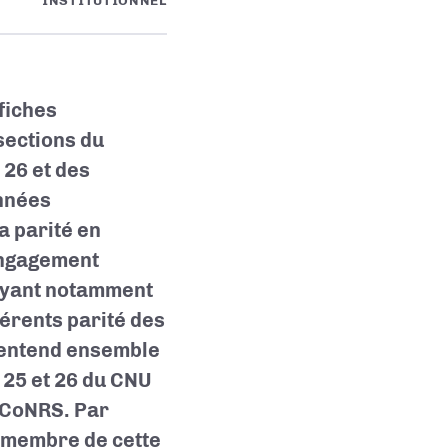
INSTITUTIONNEL
fiches
sections du
 26 et des
années
a parité en
 engagement
puyant notamment
érents parité des
 entend ensemble
 25 et 26 du CNU
u CoNRS. Par
d membre de cette