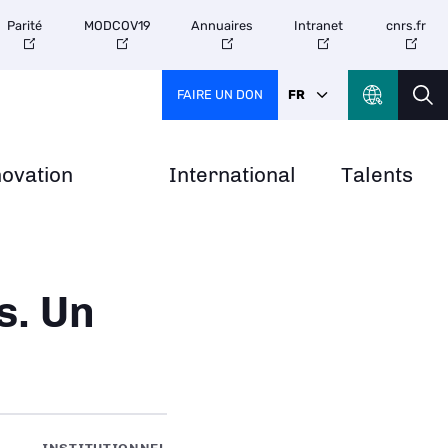
Parité
MODCOV19
Annuaires
Intranet
cnrs.fr
FAIRE UN DON
FR
novation
International
Talents
s. Un