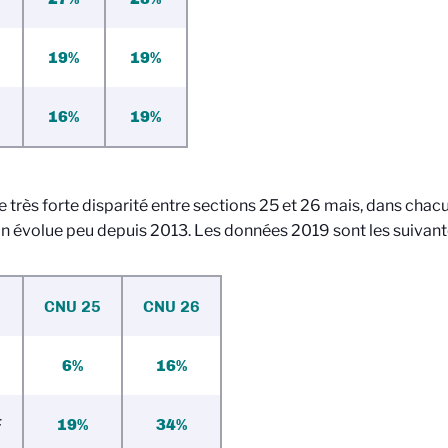
19%
19%
16%
19%
une très forte disparité entre sections 25 et 26 mais, dans chac
on évolue peu depuis 2013. Les données 2019 sont les suivant
C
NU 2
5
C
NU 2
6
6%
16%
F
19%
34%