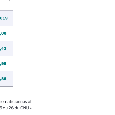
019
,00
,43
,98
,88
hématiciennes et
5 ou 26 du CNU ».