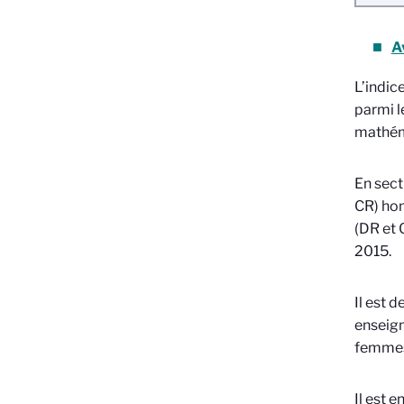
A
L’indic
parmi l
mathém
En sect
CR) hom
(DR et 
2015.
Il est 
enseign
femmes 
Il est 