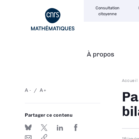
Navigation
Aller
Consultation
secondaire
au
citoyenne
contenu
principal
À propos
Navigation
principale
Fil
Accueil
d'Ari
A
A
-
+
Pa
bi
Partager ce contenu
19 janvie