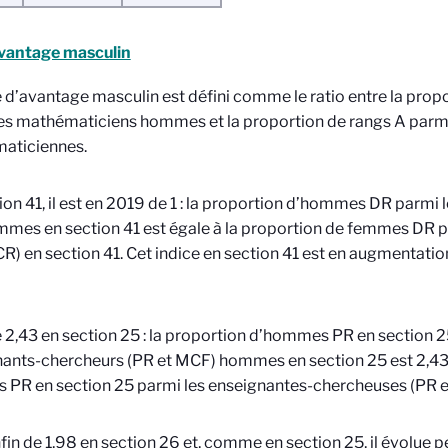
vantage masculin
e d’avantage masculin est défini comme le ratio entre la prop
es mathématiciens hommes et la proportion de rangs A parmi
aticiennes.
ion 41, il est en 2019 de 1 : la proportion d’hommes DR parmi 
mes en section 41 est égale à la proportion de femmes DR p
CR) en section 41. Cet indice en section 41 est en augmentati
de 2,43 en section 25 : la proportion d’hommes PR en section 2
ants-chercheurs (PR et MCF) hommes en section 25 est 2,43 
PR en section 25 parmi les enseignantes-chercheuses (PR e
enfin de 1,98 en section 26 et, comme en section 25, il évolue 