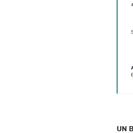
4
•
•
5
•
•
•
E
UN 