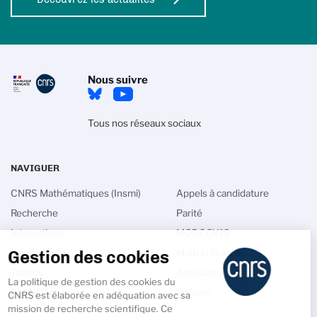
Nous suivre
Tous nos réseaux sociaux
NAVIGUER
CNRS Mathématiques (Insmi)
Appels à candidature
Recherche
Parité
Interactions
MODCOV19
Gestion des cookies
International
Math in France
Talents
Annuaires
La politique de gestion des cookies du
Actualités
Intranet
CNRS est élaborée en adéquation avec sa
mission de recherche scientifique. Ce