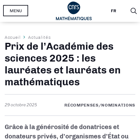
Aller
MENU
FR
au
contenu
principal
Fil
Accueil
Actualités
Prix de l’Académie des
d'Ariane
sciences 2025 : les
lauréates et lauréats en
mathématiques
29 octobre 2025
RÉCOMPENSES/NOMINATIONS
Grâce à la générosité de donatrices et
donateurs privés, d’organismes d’État ou