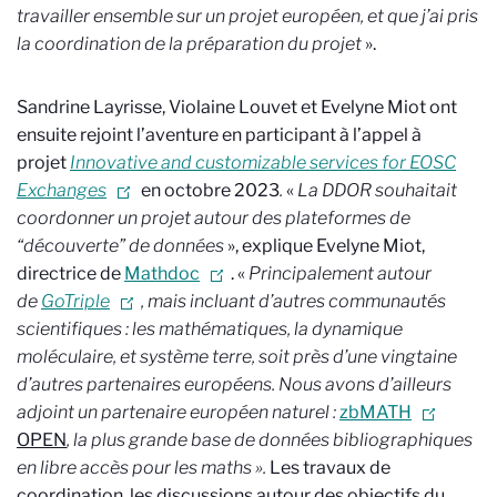
travailler ensemble sur un projet européen, et que j’ai pris
la coordination de la préparation du projet
».
Sandrine Layrisse, Violaine Louvet et Evelyne Miot ont
ensuite rejoint l’aventure en participant à l’appel à
projet
Innovative and customizable services for EOSC
Exchanges
en octobre 2023
.
«
La DDOR souhaitait
coordonner un projet autour des plateformes de
“découverte” de données
», explique Evelyne Miot,
directrice de
Mathdoc
. «
Principalement autour
de
GoTriple
, mais incluant d’autres communautés
scientifiques : les mathématiques, la dynamique
moléculaire, et système terre, soit près d’une vingtaine
d’autres partenaires européens. Nous avons d’ailleurs
adjoint un partenaire européen naturel :
zbMATH
OPEN
, la plus grande base de données bibliographiques
en libre accès pour les maths ».
Les travaux de
coordination, les discussions autour des objectifs du