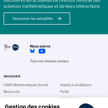
Découvrez les actualités de l’Institut national des
sciences mathématiques et de leurs interactions
Découvrez les actualités
Nous suivre
Tous nos réseaux sociaux
NAVIGUER
CNRS Mathématiques (Insmi)
Appels à candidature
Recherche
Parité
Interactions
MODCOV19
Gestion des cookies
International
Math in France