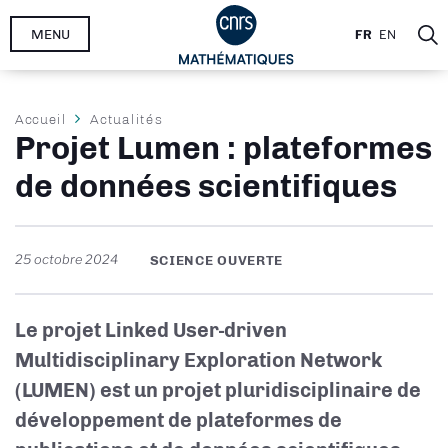
Aller
MENU
FR
EN
au
contenu
principal
Fil
Accueil
Actualités
Projet Lumen : plateformes
d'Ariane
de données scientifiques
25 octobre 2024
SCIENCE OUVERTE
Le projet
Linked User-driven
Multidisciplinary Exploration Network
(LUMEN)
est un projet pluridisciplinaire de
développement de plateformes de