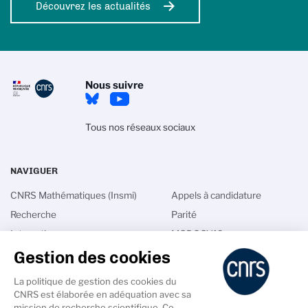
Découvrez les actualités
Nous suivre
Tous nos réseaux sociaux
NAVIGUER
CNRS Mathématiques (Insmi)
Appels à candidature
Recherche
Parité
Interactions
MODCOV19
Gestion des cookies
International
Math in France
Talents
Annuaires
La politique de gestion des cookies du
Actualités
Intranet
CNRS est élaborée en adéquation avec sa
mission de recherche scientifique. Ce