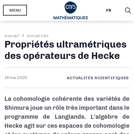
Aller
MENU
FR
au
contenu
principal
Fil
Accueil
Actualités
Propriétés ultramétriques
d'Ariane
des opérateurs de Hecke
19 mai 2026
ACTUALITÉS SCIENTIFIQUES
La cohomologie cohérente des variétés de
Shimura joue un rôle très important dans le
programme de Langlands. L'algèbre de
Hecke agit sur ces espaces de cohomologie