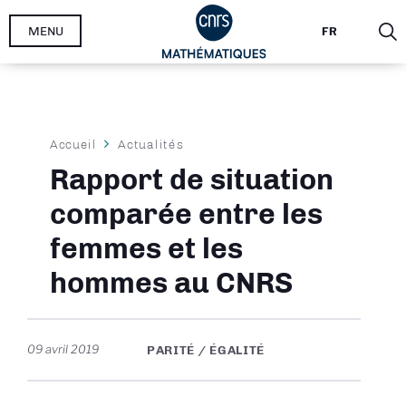
Aller
MENU
FR
au
contenu
principal
Fil
Accueil
Actualités
d'Ariane
Rapport de situation
comparée entre les
femmes et les
hommes au CNRS
09 avril 2019
PARITÉ / ÉGALITÉ