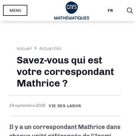
Aller
MENU
FR
au
contenu
principal
Fil
Accueil
Actualités
d'Ariane
Savez-vous qui est
votre correspondant
Mathrice ?
24 septembre 2018
VIE DES LABOS
Il y a un correspondant Mathrice dans