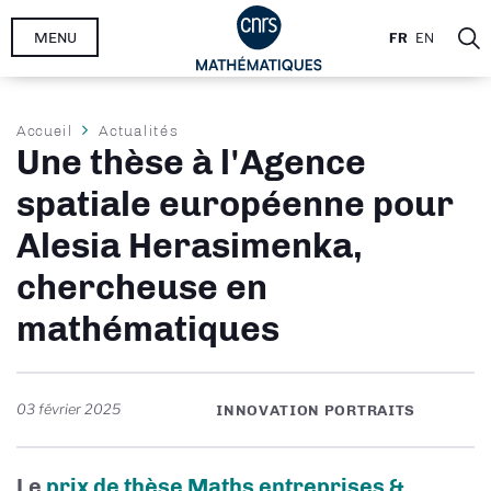
Aller
MENU
FR
EN
au
contenu
principal
Fil
Accueil
Actualités
Une thèse à l'Agence
d'Ariane
spatiale européenne pour
Alesia Herasimenka,
chercheuse en
mathématiques
03 février 2025
INNOVATION PORTRAITS
Le
prix de thèse Maths entreprises &