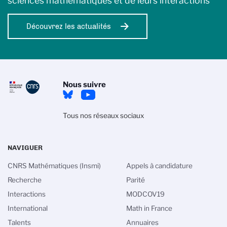
sciences mathématiques et de leurs interactions
Découvrez les actualités
Nous suivre
Tous nos réseaux sociaux
NAVIGUER
CNRS Mathématiques (Insmi)
Appels à candidature
Recherche
Parité
Interactions
MODCOV19
International
Math in France
es cookies
Talents
Annuaires