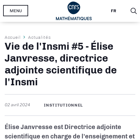
Aller
MENU
FR
au
contenu
principal
Fil
Accueil
Actualités
Vie de l'Insmi #5 - Élise
d'Ariane
Janvresse, directrice
adjointe scientifique de
l'Insmi
02 avril 2024
INSTITUTIONNEL
Élise Janvresse est Directrice adjointe
scientifique en charge de l'enseignement et