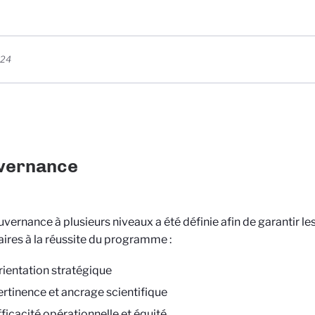
024
vernance
vernance à plusieurs niveaux a été définie afin de garantir le
ires à la réussite du programme :
rientation stratégique
ertinence et ancrage scientifique
fficacité opérationnelle et équité