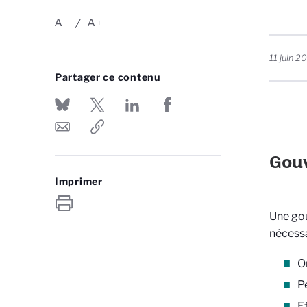
A
A
-
+
11 juin 2
Partager ce contenu
Gou
Imprimer
Une gou
nécessa
O
P
E