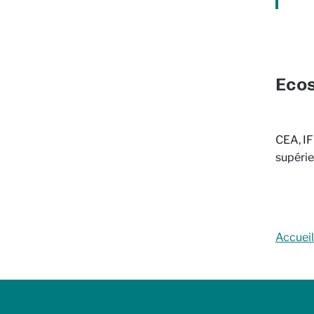
Eco
CEA, IF
supérie
Accuei