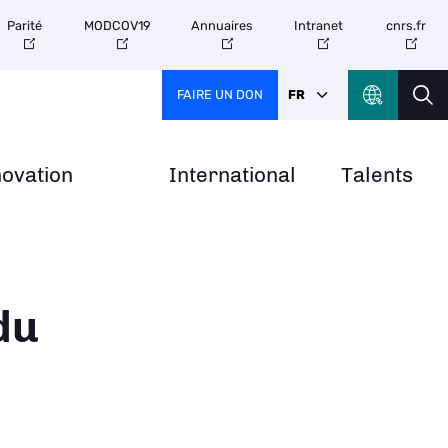
Parité
MODCOV19
Annuaires
Intranet
cnrs.fr
FAIRE UN DON
FR
novation
International
Talents
du