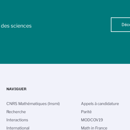
Déco
l des sciences
NAVIGUER
CNRS Mathématiques (Insmi)
Appels à candidature
Recherche
Parité
Interactions
MODCOV19
International
Math in France