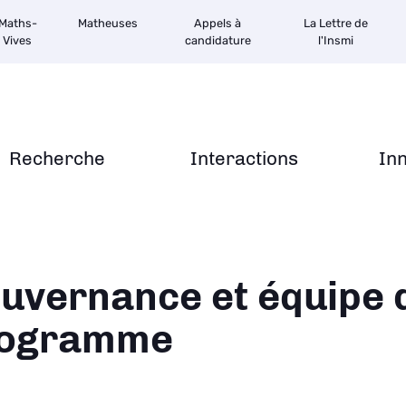
Maths-
Matheuses
Appels à
La Lettre de
Vives
candidature
l'Insmi
Recherche
Interactions
In
ane
uvernance et équipe 
ogramme