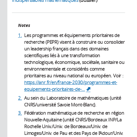
Indispensables mathématiques
(dossier)
Notes
1.
Les programmes et équipements prioritaires de
recherche (PEPR) visent à construire ou consolider
un leadership français dans des domaines
scientifiques liés à une transformation
technologique, économique, sociétale, sanitaire ou
environnementale et considérés comme
prioritaires au niveau national ou européen. Voir :
https://anr.fr/en/france-2030/programmes-et-
equipements-prioritaires-de-...
(link is
external)
2.
Au sein du Laboratoire de mathématiques (unité
CNRS/université Savoie Mont-Blanc).
3.
Fédération mathématique de recherche en région
Nouvelle-Aquitaine (unité CNRS/Bordeaux INP/La
Rochelle Univ./Univ. de Bordeaux/Univ. de
Limoges/Univ. de Pau et des Pays de l’Adour/Univ.