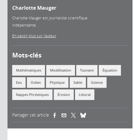
Charlotte Mauger
Charlotte Mauger est journaliste scientifique
indépendante.
En savoir plus sur l'auteur
Mots-clés
Mathématiques
Modélisation
Tsunami
Équation
Eau
Océan
Physique
Sable
Science
Nappes Phréatiques
Érosion
Littoral
Partager cet article
(link is external)
(link is external)
(link is external)