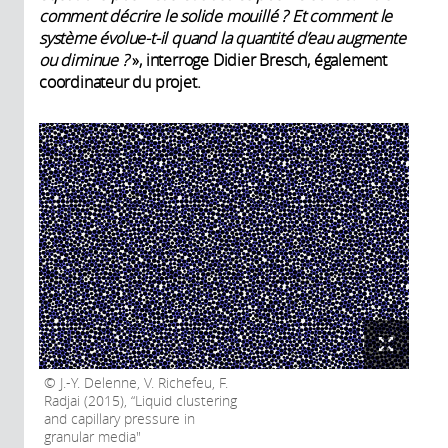
comment décrire le solide mouillé ? Et comment le
système évolue-t-il quand la quantité d’eau augmente
ou diminue ?
», interroge Didier Bresch, également
coordinateur du projet.
J.-Y. Delenne, V. Richefeu, F.
Radjai (2015), “Liquid clustering
and capillary pressure in
granular media"