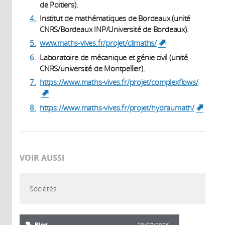
de Poitiers).
4.
Institut de mathématiques de Bordeaux (unité
CNRS/Bordeaux INP/Université de Bordeaux).
5.
www.maths-vives.fr/projet/climaths/
(link is
external)
6.
Laboratoire de mécanique et génie civil (unité
CNRS/université de Montpellier).
7.
https://www.maths-vives.fr/projet/complexflows/
(link is external)
8.
https://www.maths-vives.fr/projet/hydraumath/
(link 
externa
VOIR AUSSI
Sociétés
Blog