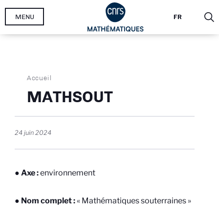
Aller
MENU
FR
au
contenu
principal
Fil
Accueil
d'Ariane
MATHSOUT
24 juin 2024
● Axe :
environnement
● Nom complet :
« Mathématiques souterraines »