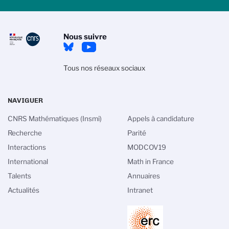
Nous suivre
Tous nos réseaux sociaux
NAVIGUER
CNRS Mathématiques (Insmi)
Appels à candidature
Recherche
Parité
Interactions
MODCOV19
International
Math in France
tion des cookies
Talents
Annuaires
Actualités
Intranet
itique de gestion des cookies du CNRS est élaborée en
tion avec sa mission de recherche scientifique. Ce site
nne l’information sur les cookies qu’il utilise et le contrôle
x non nécessaires à son fonctionnement et son