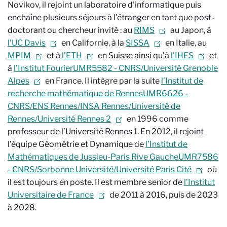
Novikov, il rejoint un laboratoire d'informatique
puis
enchaîne plusieurs séjours à l’étranger en tant que post-
doctorant ou chercheur invité : au
RIMS
au Japon, à
l’UC Davis
en Californie, à la
SISSA
en Italie, au
MPIM
et à
l’ETH
en Suisse ainsi qu’à
l’IHES
et
à
l’Institut Fourier
UMR5582 - CNRS/Université Grenoble
Alpes
en France. Il intègre par la suite
l’Institut de
recherche mathématique de Rennes
UMR6626 -
CNRS/ENS Rennes/INSA Rennes/Université de
Rennes/Université Rennes 2
en 1996 comme
professeur de l’Université Rennes 1. En 2012, il rejoint
l’équipe Géométrie et Dynamique de
l’Institut de
Mathématiques de Jussieu-Paris Rive Gauche
UMR7586
- CNRS/Sorbonne Université/Université Paris Cité
où
il est toujours en poste. Il est membre senior de
l’Institut
Universitaire de France
de 2011 à 2016, puis de 2023
à 2028.