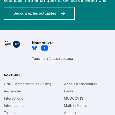
sciences mathématiques et de leurs interactions
Découvrez les actualités
Nous suivre
Tous nos réseaux sociaux
NAVIGUER
CNRS Mathématiques (Insmi)
Appels à candidature
Recherche
Parité
Interactions
MODCOV19
International
Math in France
s cookies
Talents
Annuaires