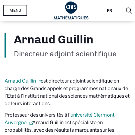
Aller
MENU
FR
au
contenu
principal
Arnaud Guillin
Directeur adjoint scientifique
Arnaud
Guillin
est d
irecteur adjoint scientifique en
charge des Grands appels et programmes nationaux de
l'Etat à
l'Institut national des sciences mathématiques et
de leurs interactions.
Professeur des universités à l’
université Clermont
Auvergne
, Arnaud Guillin est spécialiste en
probabilités, avec des résultats marquants sur les