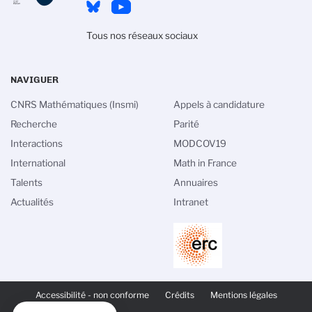
Tous nos réseaux sociaux
NAVIGUER
CNRS Mathématiques (Insmi)
Appels à candidature
Recherche
Parité
Interactions
MODCOV19
International
Math in France
Talents
Annuaires
Actualités
Intranet
PIED
DE
Accessibilité - non conforme
Crédits
Mentions légales
PAGE
SECONDAIRE