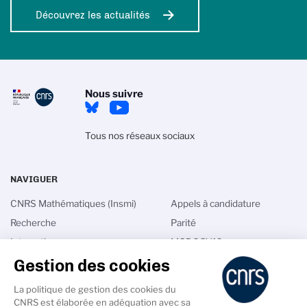
Découvrez les actualités
Nous suivre
Tous nos réseaux sociaux
NAVIGUER
CNRS Mathématiques (Insmi)
Appels à candidature
Recherche
Parité
Interactions
MODCOV19
Gestion des cookies
International
Math in France
Talents
Annuaires
La politique de gestion des cookies du
Actualités
Intranet
CNRS est élaborée en adéquation avec sa