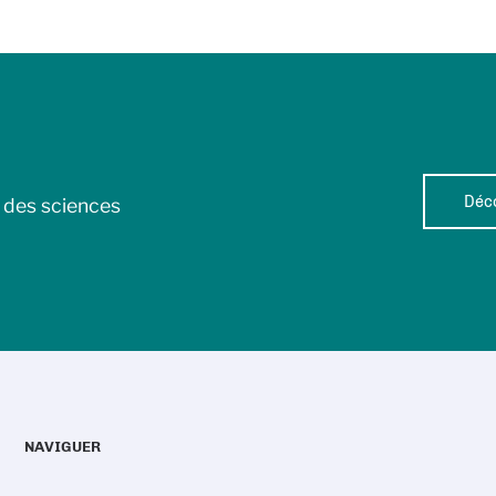
Déco
l des sciences
NAVIGUER