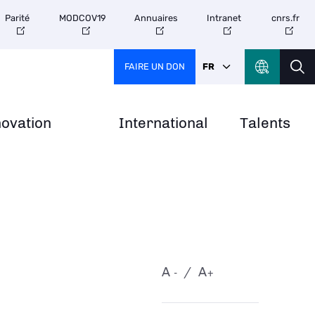
Parité
MODCOV19
Annuaires
Intranet
cnrs.fr
FAIRE UN DON
FR
novation
International
Talents
A
A
-
+