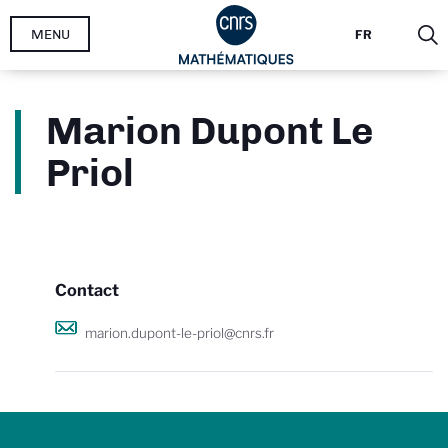
Aller
MENU
FR
au
contenu
principal
Marion Dupont Le
Priol
Contact
marion.dupont-le-priol@cnrs.fr