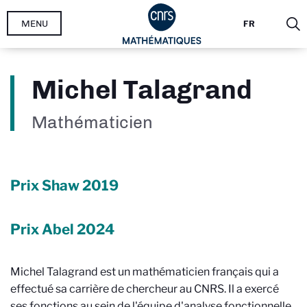
Aller
MENU
FR
au
contenu
principal
Michel Talagrand
Mathématicien
Prix Shaw 2019
Prix Abel 2024
Michel Talagrand est un mathématicien français
qui a
effectué sa carrière de chercheur au CNRS
. Il a exercé
ses fonctions au sein de l'équipe d'analyse fonctionnelle