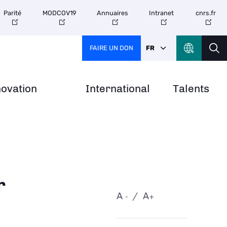
Parité
MODCOV19
Annuaires
Intranet
cnrs.fr
FAIRE UN DON
FR
novation
International
Talents
r
A
A
-
+