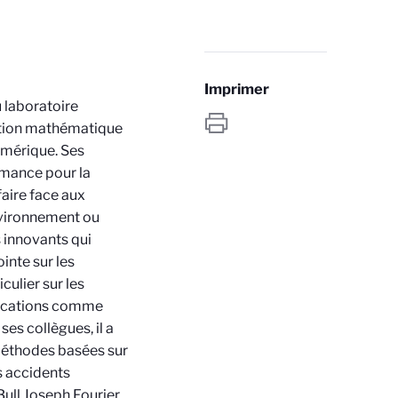
Imprimer
 laboratoire
sation mathématique
numérique. Ses
rmance pour la
aire face aux
nvironnement ou
s innovants qui
inte sur les
ulier sur les
lications comme
es collègues, il a
éthodes basées sur
s accidents
Bull Joseph Fourier