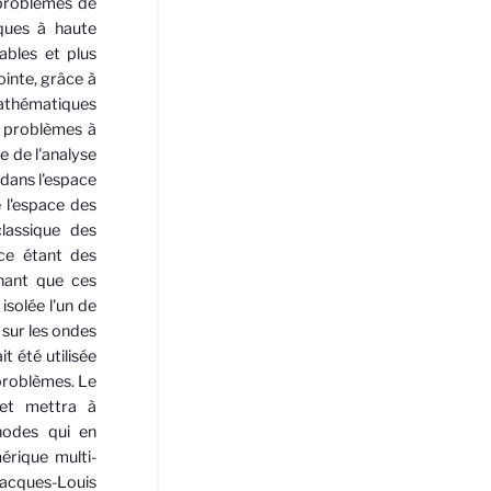
 problèmes de
ques à haute
ables et plus
inte, grâce à
thématiques
s problèmes à
 de l'analyse
 dans l'espace
 l'espace des
classique des
ce étant des
nant que ces
solée l'un de
 sur les ondes
t été utilisée
problèmes. Le
 et mettra à
hodes qui en
mérique multi-
acques-Louis