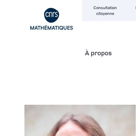
Navigation
Aller
Consultation
secondaire
au
citoyenne
contenu
principal
À propos
Navigation
principale