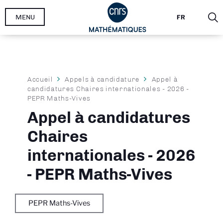
Aller
MENU
FR
au
contenu
principal
Fil
Accueil
Appels à candidature
Appel à
candidatures Chaires internationales - 2026 -
d'Ariane
PEPR Maths-Vives
Appel à candidatures
Chaires
internationales - 2026
- PEPR Maths-Vives
PEPR Maths-Vives