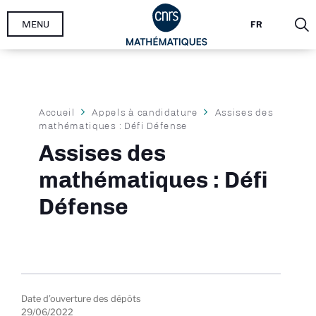
Aller
MENU
FR
au
contenu
principal
Fil
Accueil
Appels à candidature
Assises des
mathématiques : Défi Défense
d'Ariane
Assises des
mathématiques : Défi
Défense
Date d’ouverture des dépôts
29/06/2022