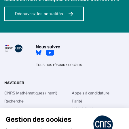
Découvrez les actualités
Nous suivre
Tous nos réseaux sociaux
NAVIGUER
CNRS Mathématiques (Insmi)
Appels à candidature
Recherche
Parité
Interactions
MODCOV19
International
Math in France
Gestion des cookies
Talents
Annuaires