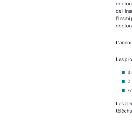
doctora
de l’In
l’Insmi
doctor
L’annon
Les pro
au
à
s
Les élé
télécha