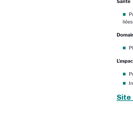
Santé
P
liée
Domaine
P
L’espac
P
I
Site