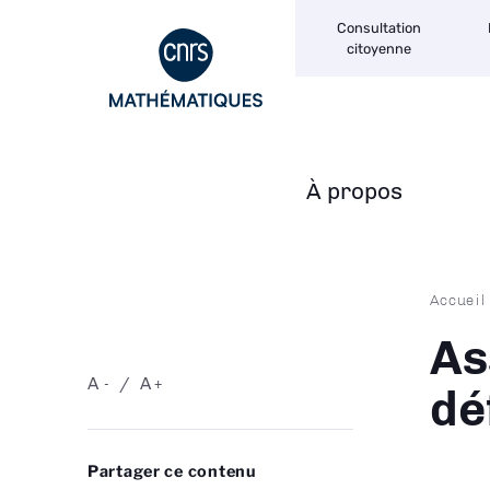
Navigation
Aller
Consultation
secondaire
au
citoyenne
contenu
principal
À propos
Navigation
principale
Fil
Accueil
d'Ari
As
A
A
-
+
dé
Partager ce contenu