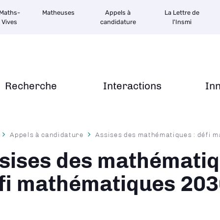
Maths-
Matheuses
Appels à
La Lettre de
Vives
candidature
l'Insmi
Recherche
Interactions
In
Appels à candidature
Assises des mathématiques : défi 
ane
sises des mathématiq
fi mathématiques 203