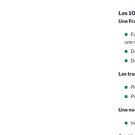
Les 10
Une Fra
F
une 
D
D
Les tra
Pr
P
Une nou
In