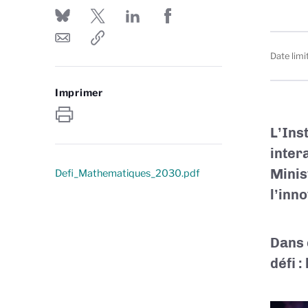
Date limi
Imprimer
L’Ins
inter
Minis
Defi_Mathematiques_2030.pdf
l’inn
Dans 
défi :