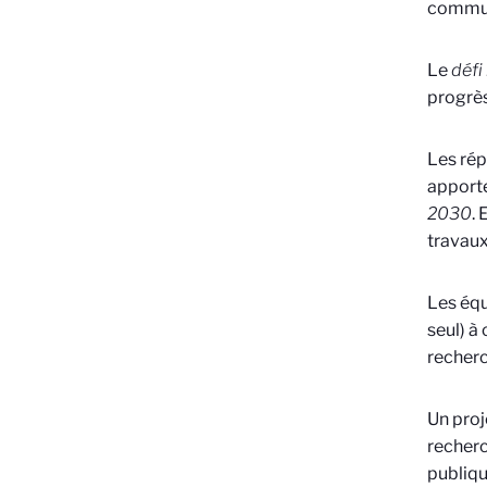
communa
Le
déf
progrès
Les rép
apporte
2030
.
travaux
Les équ
seul) à
recherc
Un proj
recherc
publiqu