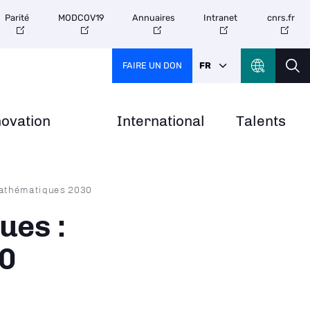
Parité
MODCOV19
Annuaires
Intranet
cnrs.fr
FAIRE UN DON
FR
novation
International
Talents
mathématiques 2030
ues :
0