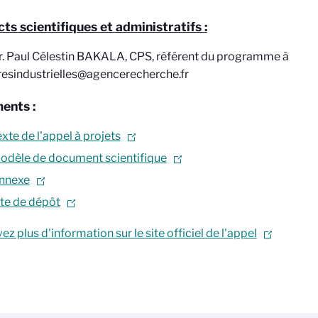
ts scientifiques et administratifs :
r. Paul Célestin BAKALA, CPS, référent du programme à
resindustrielles@agencerecherche.fr
ents :
xte de l'appel à projets
odèle de document scientifique
nnexe
ite de dépôt
ez plus d'information sur le site officiel de l'appel