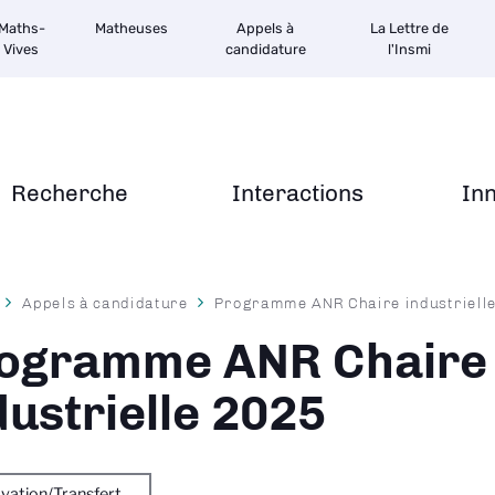
Maths-
Matheuses
Appels à
La Lettre de
Vives
candidature
l'Insmi
Recherche
Interactions
In
Appels à candidature
Programme ANR Chaire industriell
ane
ogramme ANR Chaire
dustrielle 2025
vation/Transfert