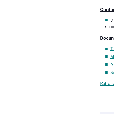
Contac
D
chai
Docum
Te
M
A
S
Retrouv