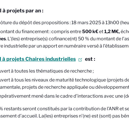
 à projets par an :
lôture du dépôt des propositions : 18 mars 2025 à 13h00 (heu
ontant du financement : compris entre
500 k€
et
1,2 M€,
éch
ées
. L’(les) entreprise(s) cofinance(nt) 50 % du montant de l’ass
re industrielle par un apport en numéraire versé à l’établissem
l à projets Chaires industrielles
est :
uvert à toutes les thématiques de recherche ;
uvert à tous les niveaux de maturité technologique (projets d
amentale, projets de recherche appliquée ou développement 
mpérativement mené dans le cadre d’interactions avec une (des
 restants seront constitués par la contribution de l’ANR et s
ssement d’accueil. La(les) entreprises n’(ne) est (sont) pas béné