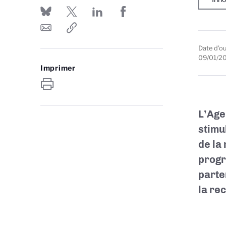
Date d’o
09/01/2
Imprimer
L’Age
stimu
de la
progr
parte
la re