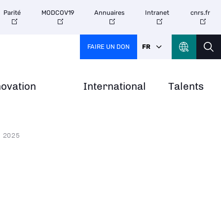
Parité
MODCOV19
Annuaires
Intranet
cnrs.fr
FAIRE UN DON
FR
novation
International
Talents
e 2025