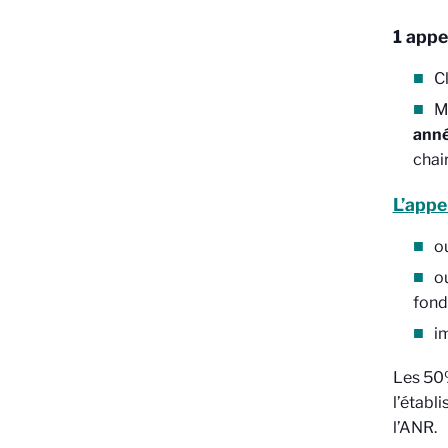
1 appel
C
M
ann
chai
L’appe
o
o
fond
i
Les 50%
l’établi
l’ANR.