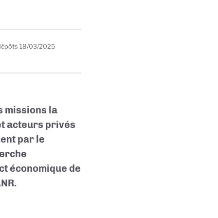
dépôts
18/03/2025
 missions la
t acteurs privés
ent par le
herche
pact économique de
ANR.