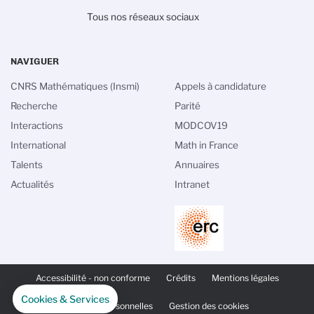
Tous nos réseaux sociaux
NAVIGUER
CNRS Mathématiques (Insmi)
Appels à candidature
Recherche
Parité
Interactions
MODCOV19
International
Math in France
Talents
Annuaires
Actualités
Intranet
PIED
DE
Accessibilité - non conforme
Crédits
Mentions légales
PAGE
SECONDAIRE
Cookies & Services
Données personnelles
Gestion des cookies