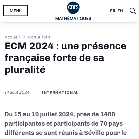
Aller
MENU
FR
EN
au
contenu
principal
Fil
Accueil
Actualités
ECM 2024 : une présence
d'Ariane
française forte de sa
pluralité
14 août 2024
INTERNATIONAL
Du 15 au 19 juillet 2024, près de 1400
participantes et participants de 70 pays
différents se sont réunis à Séville pour le