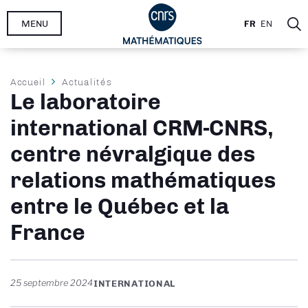
Aller
MENU
FR
EN
au
contenu
principal
Fil
Accueil
Actualités
Le laboratoire
d'Ariane
international CRM-CNRS,
centre névralgique des
relations mathématiques
entre le Québec et la
France
25 septembre 2024
INTERNATIONAL