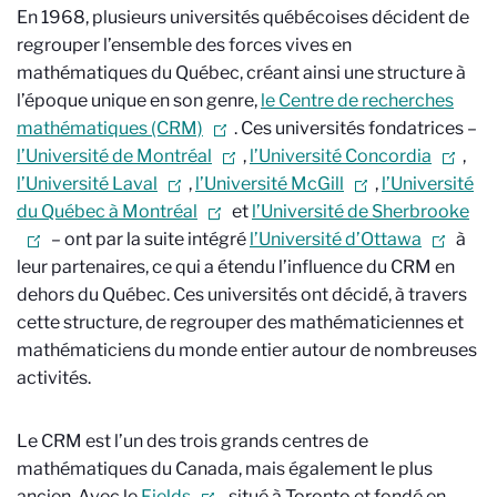
En 1968, plusieurs universités québécoises décident de
regrouper l’ensemble des forces vives en
mathématiques du Québec, créant ainsi une structure à
l’époque unique en son genre,
le Centre de recherches
mathématiques (CRM)
. Ces universités fondatrices –
l’Université de Montréal
,
l’Université Concordia
,
l’Université Laval
,
l’Université McGill
,
l’Université
du Québec à Montréal
et
l’Université de Sherbrooke
– ont par la suite intégré
l’Université d’Ottawa
à
leur partenaires, ce qui a étendu l’influence du CRM en
dehors du Québec. Ces universités ont décidé, à travers
cette structure, de regrouper des mathématiciennes et
mathématiciens du monde entier autour de nombreuses
activités.
Le CRM est l’un des trois grands centres de
mathématiques du Canada, mais également le plus
ancien. Avec le
Fields
, situé à Toronto et fondé en