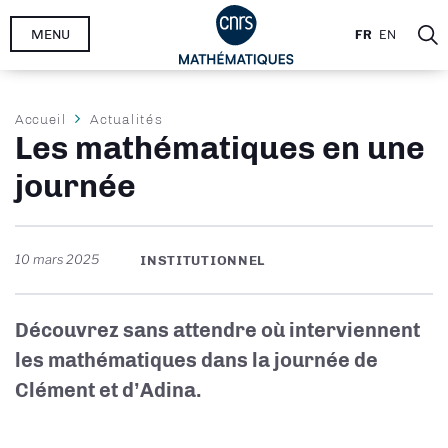
Aller
MENU
FR
EN
au
contenu
principal
Fil
Accueil
Actualités
Les mathématiques en une
d'Ariane
journée
10 mars 2025
INSTITUTIONNEL
Découvrez sans attendre où interviennent
les mathématiques dans la journée de
Clément et d’Adina.