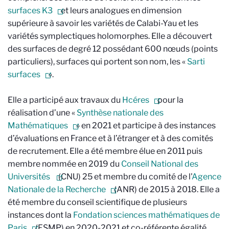
surfaces K3
et leurs analogues en dimension
supérieure à savoir les variétés de Calabi-Yau et les
variétés symplectiques holomorphes. Elle a découvert
des surfaces de degré 12 possédant 600 nœuds (points
particuliers), surfaces qui portent son nom, les «
Sarti
surfaces
».
Elle a participé aux travaux du
Hcéres
pour la
réalisation d’une «
Synthèse nationale des
Mathématiques
» en 2021 et participe à des instances
d’évaluations en France et à l’étranger et à des comités
de recrutement. Elle a été membre élue en 2011 puis
membre nommée en 2019 du
Conseil National des
Universités
(CNU) 25 et membre du comité de l'
Agence
Nationale de la Recherche
(ANR) de 2015 à 2018. Elle a
été membre du conseil scientifique de plusieurs
instances dont la
Fondation sciences mathématiques de
Paris
(FSMP) en 2020-2021 et co-référente égalité