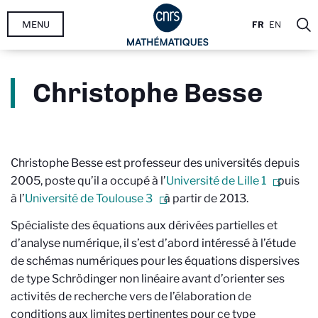
Aller
MENU
FR
EN
au
contenu
principal
Christophe Besse
Christophe Besse est professeur des universités depuis
2005, poste qu’il a occupé à l’
Université de Lille 1
puis
à l’
Université de Toulouse 3
à partir de 2013.
Spécialiste des équations aux dérivées partielles et
d’analyse numérique, il s’est d’abord intéressé à l’étude
de schémas numériques pour les équations dispersives
de type Schrödinger non linéaire avant d’orienter ses
activités de recherche vers de l’élaboration de
conditions aux limites pertinentes pour ce type