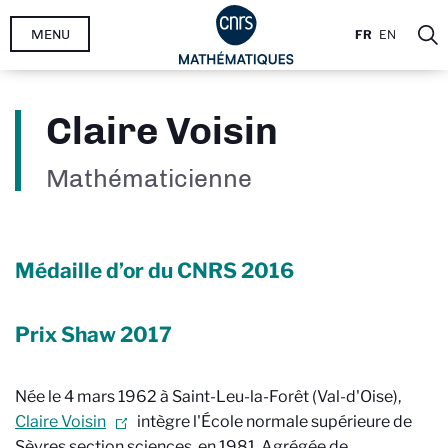
Aller
MENU
FR
EN
au
contenu
principal
Claire Voisin
Mathématicienne
Médaille d’or du CNRS
2016
Prix Shaw 2017
Née le 4 mars 1962 à Saint-Leu-la-Forêt (Val-d'Oise),
Claire Voisin
intègre l'École normale supérieure de
Sèvres section sciences, en 1981. Agrégée de