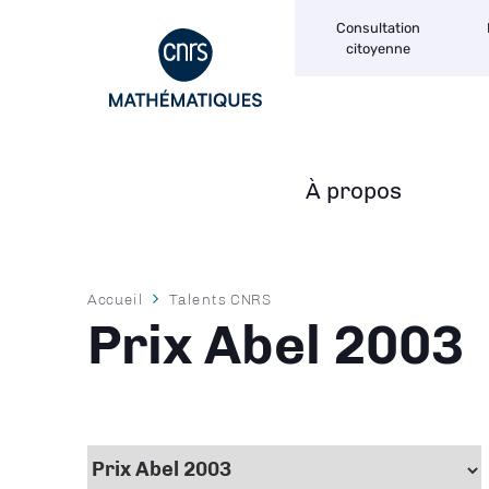
Navigation
Aller
Consultation
secondaire
au
citoyenne
contenu
principal
À propos
Navigation
principale
Fil
Accueil
Talents CNRS
d'Ariane
Prix Abel 2003