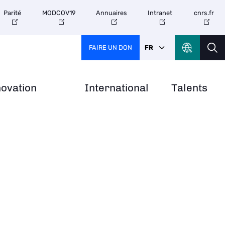
Parité
MODCOV19
Annuaires
Intranet
cnrs.fr
FAIRE UN DON
FR
novation
International
Talents