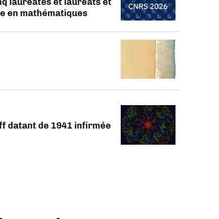
q lauréates et lauréats et
ate en mathématiques
ff datant de 1941 infirmée