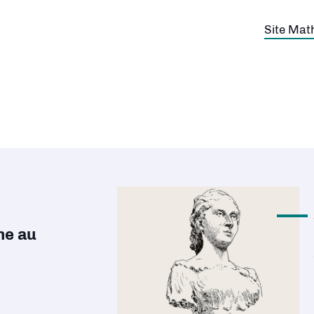
Site Mat
Découvri
ne au