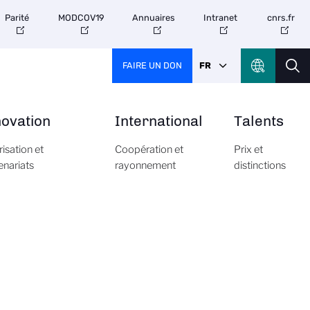
Parité
MODCOV19
Annuaires
Intranet
cnrs.fr
FAIRE UN DON
FR
novation
International
Talents
risation et
Coopération et
Prix et
enariats
rayonnement
distinctions