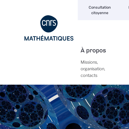
Navigation
Aller
Consultation
secondaire
au
citoyenne
contenu
principal
À propos
Navigation
principale
Missions,
organisation,
contacts