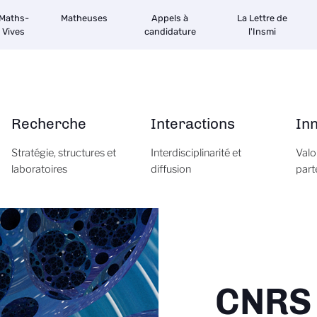
Maths-
Matheuses
Appels à
La Lettre de
Vives
candidature
l'Insmi
Recherche
Interactions
In
Stratégie, structures et
Interdisciplinarité et
Valo
laboratoires
diffusion
part
CNRS