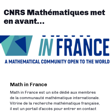
CNRS Mathématiques met
en avant…
Math in France
L'Univers des mathématiques
Math in France est un site dédié aux membres
Créée en 2023 par l'Insmi, cette carte met en
de la communauté mathématique internationale.
image les domaines de la recherche en
Vitrine de la recherche mathématique française,
mathématiques et montre que les
il est un portail d'accès pour entrer en contact
mathématiques répondent à des questions