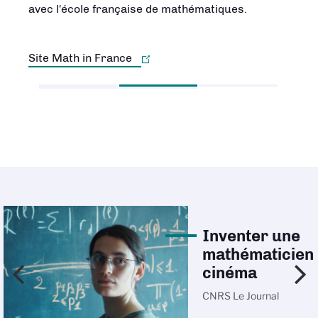
avec l'école française de mathématiques.
concrètes de notre vie courante.
Site Math in France
Découvrir la carte
Inventer une
mathématicien
cinéma
CNRS Le Journal