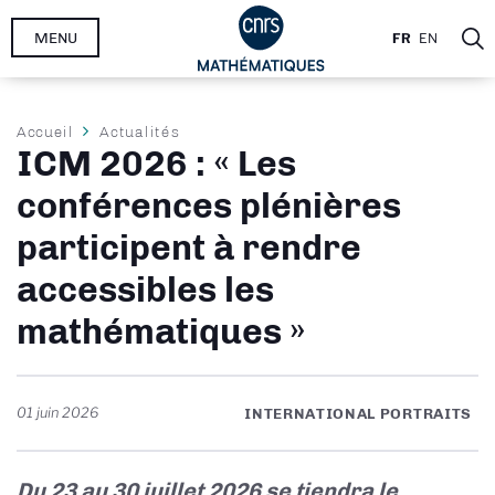
Aller
MENU
FR
EN
au
contenu
principal
Fil
Accueil
Actualités
ICM 2026 : « Les
d'Ariane
conférences plénières
participent à rendre
accessibles les
mathématiques »
01 juin 2026
INTERNATIONAL PORTRAITS
Du 23 au 30 juillet 2026 se tiendra le