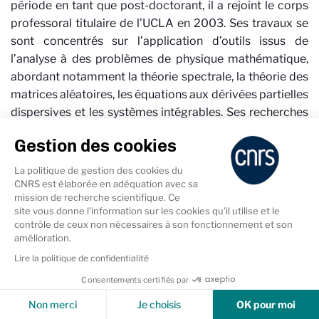
période en tant que post-doctorant, il a rejoint le corps
professoral titulaire de l’UCLA en 2003. Ses travaux se
sont concentrés sur l’application d’outils issus de
l’analyse à des problèmes de physique mathématique,
abordant notamment la théorie spectrale, la théorie des
matrices aléatoires, les équations aux dérivées partielles
dispersives et les systèmes intégrables. Ses recherches
ont été financées par la National Science Foundation, la
Gestion des cookies
Fondation Sloan et la Fondation Simons. Il rejoint le
Centre de Recherche en Mathématiques de la Décision
La politique de gestion des cookies du
en 2026.
CNRS est élaborée en adéquation avec sa
mission de recherche scientifique. Ce
site vous donne l’information sur les cookies qu’il utilise et le
contrôle de ceux non nécessaires à son fonctionnement et son
amélioration.
Lire la politique de confidentialité
Consentements certifiés par
Cookies & Services
Non merci
Je choisis
OK pour moi