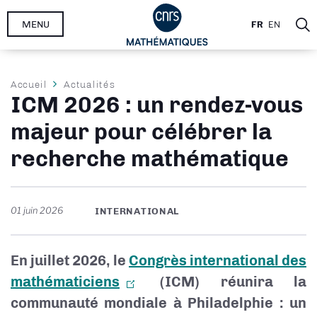
Aller
MENU
FR
EN
au
contenu
principal
Fil
Accueil
Actualités
ICM 2026 : un rendez-vous
d'Ariane
majeur pour célébrer la
recherche mathématique
01 juin 2026
INTERNATIONAL
En juillet 2026, le
Congrès international des
mathématiciens
(ICM) réunira la
communauté mondiale à Philadelphie : un